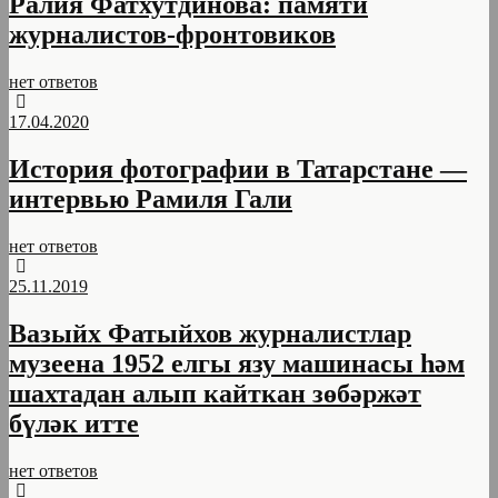
Ралия Фатхутдинова: памяти
журналистов-фронтовиков
нет ответов
17.04.2020
История фотографии в Татарстане —
интервью Рамиля Гали
нет ответов
25.11.2019
Вазыйх Фатыйхов журналистлар
музеена 1952 елгы язу машинасы һәм
шахтадан алып кайткан зөбәржәт
бүләк итте
нет ответов