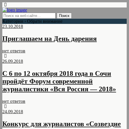
Категории ›
Обрати внимание
23.10.2018
Приглашаем на День дарения
нет ответов
26.09.2018
С 6 по 12 октября 2018 года в Сочи
пройдёт Форум современной
журналистики «Вся Россия — 2018»
нет ответов
24.09.2018
Конкурс для журналистов «Созвездие