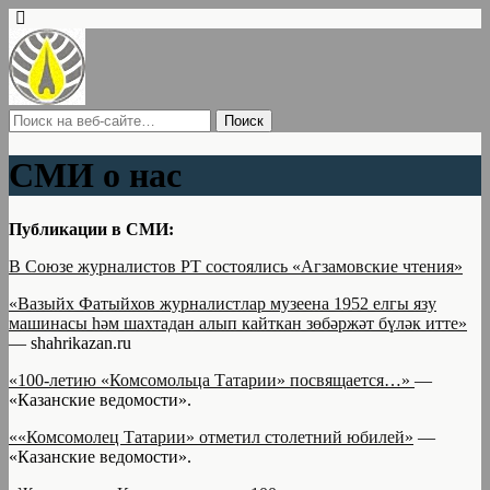
СМИ о нас
Публикации в СМИ:
В Союзе журналистов РТ состоялись «Агзамовские чтения»
«Вазыйх Фатыйхов журналистлар музеена 1952 елгы язу
машинасы һәм шахтадан алып кайткан зөбәржәт бүләк итте»
— shahrikazan.ru
«100-летию «Комсомольца Татарии» посвящается…»
—
«Казанские ведомости».
««Комсомолец Татарии» отметил столетний юбилей»
—
«Казанские ведомости».