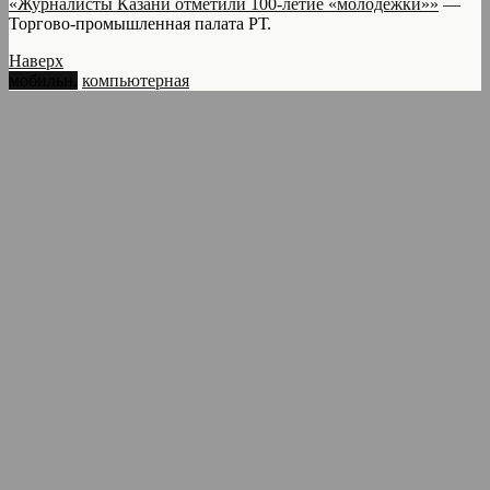
«Журналисты Казани отметили 100-летие «молодежки»»
—
Торгово-промышленная палата РТ.
Наверх
мобильн.
компьютерная