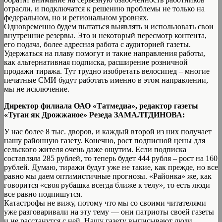
отрасли, и подключатся к решению проблемы не только на
федеральном, но и региональном уровнях.
Одновременно будем пытаться выявлять и использовать свои
внутренние резервы. Это и некоторый пересмотр контента,
его подача, более адресная работа с аудиторией газеты.
Удержаться на плаву помогут и такие направления работы,
как альтернативная подписка, расширение розничной
продажи тиража. Тут трудно изобретать велосипед – многие
печатные СМИ будут работать именно в этом направлении,
мы не исключение.
Директор филиала ОАО «Татмедиа», редактор газеты
«Туган як Дрожжаное» Резеда ЗАМАЛТДИНОВА:
У нас более 8 тыс. дворов, и каждый второй из них получает
нашу районную газету. Конечно, рост подписной цены для
сельского жителя очень даже ощутим. Если подписка
составляла 285 рублей, то теперь будет 444 рубля – рост на 160
рублей. Думаю, тиражи будут уже не такие, как прежде, но все
равно мы даем оптимистичные прогнозы. «Районка» же, как
говорится «своя рубашка всегда ближе к телу», то есть люди
все равно подпишутся.
Катастрофы не вижу, потому что мы со своими читателями
уже разговаривали на эту тему — они патриоты своей газеты
и не расстанутся с ней. Нашу газету выписывают люди