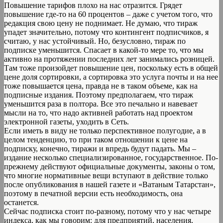
Повышение тарифов плохо на нас отразится. Грядет
повышение где-то на 60 процентов – даже с учетом того, что
редакция свою цену не поднимает. Не думаю, что тираж
упадет значительно, потому что контингент подписчиков, я
считаю, у нас устойчивый. Но, безусловно, тираж по
подписке уменьшится. Спасает в какой-то мере то, что мы
активно на протяжении последних лет занимались розницей.
Там тоже произойдет повышение цен, поскольку есть в общей
цене доля сортировки, а сортировка это услуга почты и на нее
тоже повышается цена, правда не в таком объеме, как на
подписные издания. Поэтому предполагаем, что тираж
уменьшится раза в полтора. Все это печально и навевает
мысли на то, что надо активней работать над проектом
электронной газеты, уходить в Сеть.
Если иметь в виду не только перспективное полугодие, а в
целом тенденцию, то при таком отношении к цене на
подписку, конечно, тиражи и впредь будут падать. Мы –
издание несколько специализированное, государственное. По-
прежнему действуют официальные документы, законы о том,
что многие нормативные вещи вступают в действие только
после опубликования в нашей газете и «Ватаным Татарстан»,
поэтому в печатной версии есть необходимость, она
останется.
Сейчас подписка стоит по-разному, потому что у нас четыре
индекса, как мы говорим: для предприятий, населения,