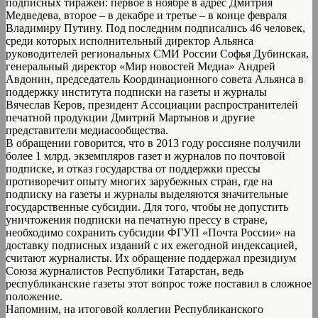
подписных тиражей: первое в ноябре в адрес Дмитрия
Медведева, второе – в декабре и третье – в конце февраля
Владимиру Путину. Под последним подписались 46 человек,
среди которых исполнительный директор Альянса
руководителей региональных СМИ России Софья Дубинская,
генеральный директор «Мир новостей Медиа» Андрей
Авдонин, председатель Координационного совета Альянса в
поддержку института подписки на газеты и журналы
Вячеслав Керов, президент Ассоциации распространителей
печатной продукции Дмитрий Мартынов и другие
представители медиасообщества.
В обращении говорится, что в 2013 году россияне получили
более 1 млрд. экземпляров газет и журналов по почтовой
подписке, и отказ государства от поддержки прессы
противоречит опыту многих зарубежных стран, где на
подписку на газеты и журналы выделяются значительные
государственные субсидии. Для того, чтобы не допустить
уничтожения подписки на печатную прессу в стране,
необходимо сохранить субсидии ФГУП «Почта России» на
доставку подписных изданий с их ежегодной индексацией,
считают журналисты. Их обращение поддержал президиум
Союза журналистов Республики Татарстан, ведь
республиканские газеты этот вопрос тоже поставил в сложное
положение.
Напомним, на итоговой коллегии Республиканского