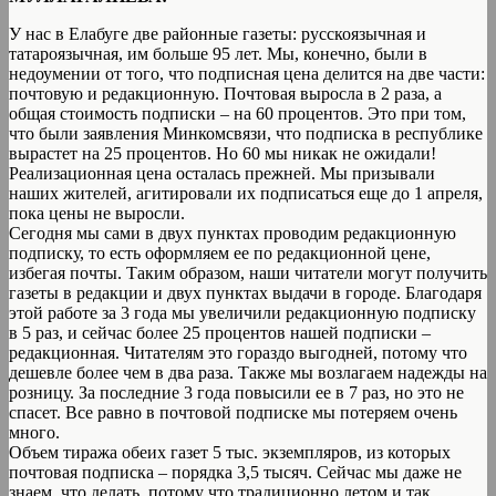
У нас в Елабуге две районные газеты: русскоязычная и
татароязычная, им больше 95 лет. Мы, конечно, были в
недоумении от того, что подписная цена делится на две части:
почтовую и редакционную. Почтовая выросла в 2 раза, а
общая стоимость подписки – на 60 процентов. Это при том,
что были заявления Минкомсвязи, что подписка в республике
вырастет на 25 процентов. Но 60 мы никак не ожидали!
Реализационная цена осталась прежней. Мы призывали
наших жителей, агитировали их подписаться еще до 1 апреля,
пока цены не выросли.
Сегодня мы сами в двух пунктах проводим редакционную
подписку, то есть оформляем ее по редакционной цене,
избегая почты. Таким образом, наши читатели могут получить
газеты в редакции и двух пунктах выдачи в городе. Благодаря
этой работе за 3 года мы увеличили редакционную подписку
в 5 раз, и сейчас более 25 процентов нашей подписки –
редакционная. Читателям это гораздо выгодней, потому что
дешевле более чем в два раза. Также мы возлагаем надежды на
розницу. За последние 3 года повысили ее в 7 раз, но это не
спасет. Все равно в почтовой подписке мы потеряем очень
много.
Объем тиража обеих газет 5 тыс. экземпляров, из которых
почтовая подписка – порядка 3,5 тысяч. Сейчас мы даже не
знаем, что делать, потому что традиционно летом и так