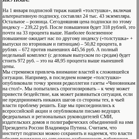
На 1 января подписной тираж нашей «толстушки», включая
альтернативную подписку, составлял 24 тыс. 43 экземпляра.
Остальное – розница. Сегодняшняя цена подписки по этому
индексу – 239,22 руб. После повышения будет 318 рублей, это
почти на 33 процента выше. Наиболее болезненное
повышение ожидает нас по другому индексу («толстушка» +
выпуски по вторникам и пятницам) – 50,82 процента, в
рублях – 672 против нынешних 445,56 руб. А полный
недельный комплект (с деловым выпуском по средам) будет
стоить 972 руб. – это на 48,95 процента выше нынешней
цены.
Мы стремимся привлечь внимание властей к сложившейся
ситуации. Например, в последнем номере «толстушки»
опубликовали точку зрения редколлегии газеты «Чиновникам
на стол!». Мы попытались спрогнозировать – к чему может
привести бездействие, как может развиваться ситуация, если
не предпринимать никаких шагов со стороны тех, в чьей
власти проблему решить. Еще мы присоединились к
всероссийской акции и опубликовали письмо ведущих
федеральных и региональных руководителей СМИ,
издательских домов и полиграфических объединений на имя
Президента России Владимира Путина. Считаем, что
институт подписки можно сохранить и надеемся, что власти
обратят внимание на серьезную озабоченность работников