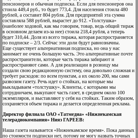
пенсионеров и обычная подписка. Если для пенсионеров она
стоила 449,4 руб., то будет 773,4. Для населения стоила 480
рублей, а составит 804 рубля. Для предприятий эта сумма
составляла 588 рублей, вырастет до 912. «Толстушка»
(наиболее ходовой, как мы говорим, товар, ведь общий тираж
в основном делаем из-за нее) стоила 218,4 рубля, а теперь
будет 310,44. Доля из всего тиража, которая распространяется
по подписке – 2/3. Сейчас эти доли будут равнозначны.
Еще существует альтернативная подписка, но она у нас
занимает не очень большую часть. Это альтернативные почте
распространители, которые часть тиража забирают и
распространяют сами. А для реализации в розницу мы
создали свою редакционную систему, она довольно сложная и
требует расходов: по всем пунктам, а их около 200, мы сами
развозим газету. Речь идет о стойках, на которые мы
выкладываем «толстушку». Клиенты, с которыми мы
сотрудничаем, выкупают часть газет, в среднем около 100
экземпляров, и выставляют у себя на стойках. Таким образом,
сохраняется объем тиража и делается определенная реклама.
Директор филиала ОАО «Татмедиа» «Нижнекамская
телерадиокомпания» Нияз ГАРЕЕВ:
Наша газета называется «Нижнекамское время». Пока данных
по стоимости подписки нет, потому не могу назвать точных