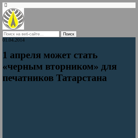
01.04.2014
1 апреля может стать
«черным вторником» для
печатников Татарстана