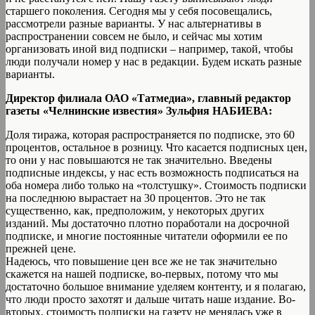
старшего поколения. Сегодня мы у себя посовещались,
рассмотрели разные варианты. У нас альтернативы в
распространении совсем не было, и сейчас мы хотим
организовать иной вид подписки – например, такой, чтобы
люди получали номер у нас в редакции. Будем искать разные
варианты.
Директор филиала ОАО «Татмедиа», главный редактор
газеты «Челнинские известия» Зульфия НАБИЕВА:
Доля тиража, которая распространяется по подписке, это 60
процентов, остальное в розницу. Что касается подписных цен,
то они у нас повышаются не так значительно. Введены
подписные индексы, у нас есть возможность подписаться на
оба номера либо только на «толстушку». Стоимость подписки
на последнюю вырастает на 30 процентов. Это не так
существенно, как, предположим, у некоторых других
изданий. Мы достаточно плотно поработали на досрочной
подписке, и многие постоянные читатели оформили ее по
прежней цене.
Надеюсь, что повышение цен все же не так значительно
скажется на нашей подписке, во-первых, потому что мы
достаточно большое внимание уделяем контенту, и я полагаю,
что люди просто захотят и дальше читать наше издание. Во-
вторых, стоимость подписки на газету не менялась уже в