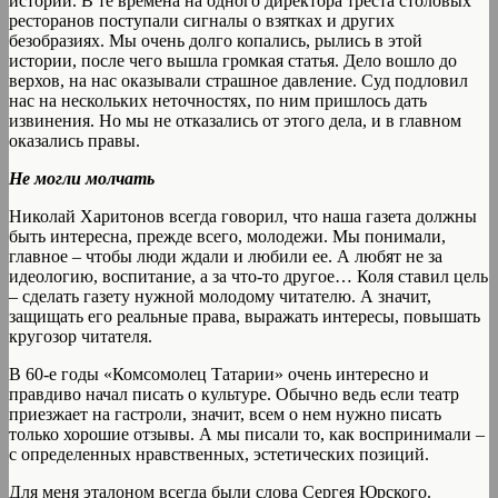
истории. В те времена на одного директора треста столовых
ресторанов поступали сигналы о взятках и других
безобразиях. Мы очень долго копались, рылись в этой
истории, после чего вышла громкая статья. Дело вошло до
верхов, на нас оказывали страшное давление. Суд подловил
нас на нескольких неточностях, по ним пришлось дать
извинения. Но мы не отказались от этого дела, и в главном
оказались правы.
Не могли молчать
Николай Харитонов всегда говорил, что наша газета должны
быть интересна, прежде всего, молодежи. Мы понимали,
главное – чтобы люди ждали и любили ее. А любят не за
идеологию, воспитание, а за что-то другое… Коля ставил цель
– сделать газету нужной молодому читателю. А значит,
защищать его реальные права, выражать интересы, повышать
кругозор читателя.
В 60-е годы «Комсомолец Татарии» очень интересно и
правдиво начал писать о культуре. Обычно ведь если театр
приезжает на гастроли, значит, всем о нем нужно писать
только хорошие отзывы. А мы писали то, как воспринимали –
с определенных нравственных, эстетических позиций.
Для меня эталоном всегда были слова Сергея Юрского.