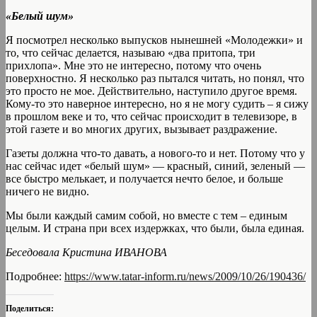
«Белый шум»
Я посмотрел несколько выпусков нынешней «Молодежки» и
то, что сейчас делается, называю «два притопа, три
прихлопа». Мне это не интересно, потому что очень
поверхностно. Я несколько раз пытался читать, но понял, что
это просто не мое. Действительно, наступило другое время.
Кому-то это наверное интересно, но я не могу судить – я сижу
в прошлом веке и то, что сейчас происходит в телевизоре, в
этой газете и во многих других, вызывает раздражение.
Газеты должна что-то давать, а нового-то и нет. Потому что у
нас сейчас идет «белый шум» — красный, синий, зеленый —
все быстро мелькает, и получается нечто белое, и больше
ничего не видно.
Мы были каждый самим собой, но вместе с тем – единым
целым. И страна при всех издержках, что были, была единая.
Беседовала Кристина ИВАНОВА
Подробнее:
https://www.tatar-inform.ru/news/2009/10/26/190436/
Поделиться: