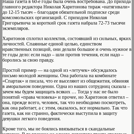
Наша газета в 60-е годы была очень востребована. До прихода
главного редактора Николая Харитонова тираж «натягивали»
до 12-15 тысяч – благодаря обязательной подписке среди
комсомольских организаций. С приходом Николая
Григорьевича за короткий срок газета набрала 72-73 тысячи
экземпляров.
Харитонов сплотил коллектив, состоявший из сильных, ярких
личностей. Спаянные единой целью, единством
нравственных позиций, они делали большое и очень нужное в
те годы дело: если надо – шли против течения, если надо –
боролись за свою правду.
Простой пример — на одной из «летучек» обсуждалось
письмо молодой женщины. Она работала на комбинате
«Спартак» и писала, что ее выселяют из общежития, обвиняя
в аморальном поведении. Одна из наших сотрудниц сказала –
зачем мы будем защищать всяких … Тогда у нас не было
понятий «права человека» и прочее, но Харитонов ответил –
она, прежде всего, человек, так что необходимо посмотреть,
как она работает, а с этим, оказалось, все нормально. Так что
газета, как ни странно, фактически выступила в защиту
девушки легкого поведения.
Кроме того, мы не боялись ввязываться в скандальные