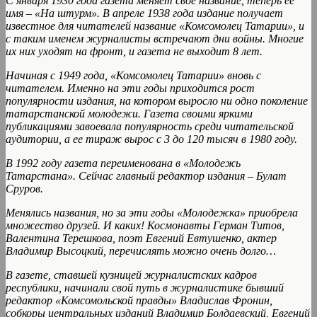
С января 1930 года газета меняет свое название, теперь ее
имя – «На штурм». В апреле 1938 года издание получает
известное для читателей название «Комсомолец Татарии», и
с таким именем журналисты встречают дни войны. Многие
их них уходят на фронт, и газета не выходит 8 лет.
Начиная с 1949 года, «Комсомолец Татарии» вновь с
читателем. Именно на эти годы приходится рост
популярности издания, на котором выросло ни одно поколение
татарстанской молодежи. Газета своими яркими
публикациями завоевала популярность среди читательской
аудитории, а ее тираж вырос с 3 до 120 тысяч в 1980 году.
В 1992 году газета переименована в «Молодежь
Татарстана». Сейчас главный редактор издания – Булат
Сруров.
Менялись названия, но за эти годы «Молодежка» приобрела
множество друзей. И каких! Космонавты Герман Титов,
Валентина Терешкова, поэт Евгений Евтушенко, актер
Владимир Высоцкий, перечислять можно очень долго…
В газете, ставшей кузницей журналистских кадров
республики, начинали свой путь в журналистике бывший
редактор «Комсомольской правды» Владислав Фронин,
собкоры центральных изданий Владимир Болдаевский, Евгений