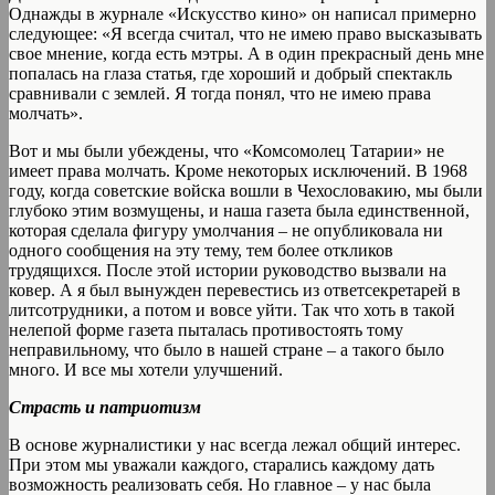
Однажды в журнале «Искусство кино» он написал примерно
следующее: «Я всегда считал, что не имею право высказывать
свое мнение, когда есть мэтры. А в один прекрасный день мне
попалась на глаза статья, где хороший и добрый спектакль
сравнивали с землей. Я тогда понял, что не имею права
молчать».
Вот и мы были убеждены, что «Комсомолец Татарии» не
имеет права молчать. Кроме некоторых исключений. В 1968
году, когда советские войска вошли в Чехословакию, мы были
глубоко этим возмущены, и наша газета была единственной,
которая сделала фигуру умолчания – не опубликовала ни
одного сообщения на эту тему, тем более откликов
трудящихся. После этой истории руководство вызвали на
ковер. А я был вынужден перевестись из ответсекретарей в
литсотрудники, а потом и вовсе уйти. Так что хоть в такой
нелепой форме газета пыталась противостоять тому
неправильному, что было в нашей стране – а такого было
много. И все мы хотели улучшений.
Страсть и патриотизм
В основе журналистики у нас всегда лежал общий интерес.
При этом мы уважали каждого, старались каждому дать
возможность реализовать себя. Но главное – у нас была