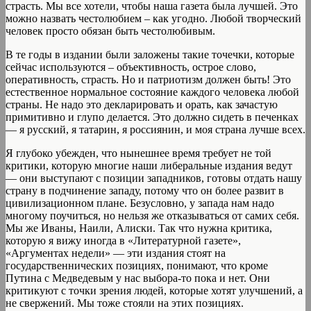
страсть. Мы все хотели, чтобы наша газета была лучшей. Это
можно назвать честолюбием – как угодно. Любой творческий
человек просто обязан быть честолюбивым.
В те годы в издании были заложены такие точечки, которые
сейчас используются – объективность, острое слово,
оперативность, страсть. Но и патриотизм должен быть! Это
естественное нормальное состояние каждого человека любой
страны. Не надо это декларировать и орать, как зачастую
примитивно и глупо делается. Это должно сидеть в печенках
— я русский, я татарин, я россиянин, и моя страна лучше всех.
Я глубоко убежден, что нынешнее время требует не той
критики, которую многие наши либеральные издания ведут
— они выступают с позиции западников, готовы отдать нашу
страну в подчинение западу, потому что он более развит в
цивилизационном плане. Безусловно, у запада нам надо
многому поучиться, но нельзя же отказываться от самих себя.
Мы же Иваны, Наили, Алиски. Так что нужна критика,
которую я вижу иногда в «Литературной газете»,
«Аргументах недели» — эти издания стоят на
государственнических позициях, понимают, что кроме
Путина с Медведевым у нас выбора-то пока и нет. Они
критикуют с точки зрения людей, которые хотят улучшений, а
не свержений. Мы тоже стояли на этих позициях.