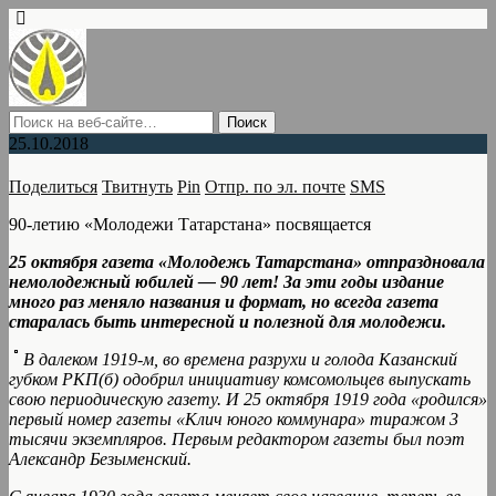
25.10.2018
Поделиться
Твитнуть
Pin
Отпр. по эл. почте
SMS
90-летию «Молодежи Татарстана» посвящается
25 октября газета «Молодежь Татарстана» отпраздновала
немолодежный юбилей — 90 лет! За эти годы издание
много раз меняло названия и формат, но всегда газета
старалась быть интересной и полезной для молодежи.
В далеком 1919-м, во времена разрухи и голода Казанский
губком РКП(б) одобрил инициативу комсомольцев выпускать
свою периодическую газету. И 25 октября 1919 года «родился»
первый номер газеты «Клич юного коммунара» тиражом 3
тысячи экземпляров. Первым редактором газеты был поэт
Александр Безыменский.