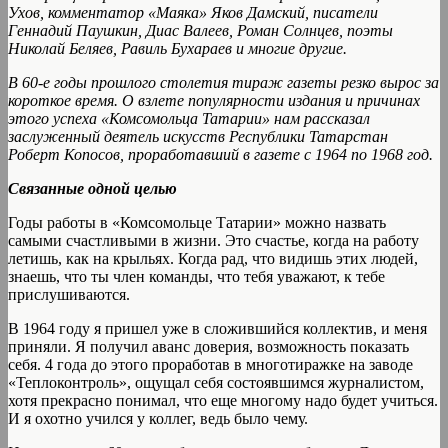
Ухов, комментатор «Маяка» Яков Дамский, писатели
Геннадий Паушкин, Диас Валеев, Роман Солнцев, поэты
Николай Беляев, Равиль Бухараев и многие другие.
В 60-е годы прошлого столетия тираж газеты резко вырос за
короткое время. О взлете популярности издания и причинах
этого успеха «Комсомольца Татарии» нам рассказал
заслуженный деятель искусств Республики Татарстан
Роберт Копосов, проработавший в газете с 1964 по 1968 год.
Связанные одной целью
Годы работы в «Комсомольце Татарии» можно назвать
самыми счастливыми в жизни. Это счастье, когда на работу
летишь, как на крыльях. Когда рад, что видишь этих людей,
знаешь, что ты член команды, что тебя уважают, к тебе
прислушиваются.
В 1964 году я пришел уже в сложившийся коллектив, и меня
приняли. Я получил аванс доверия, возможность показать
себя. 4 года до этого проработав в многотиражке на заводе
«Теплоконтроль», ощущал себя состоявшимся журналистом,
хотя прекрасно понимал, что еще многому надо будет учиться.
И я охотно учился у коллег, ведь было чему.