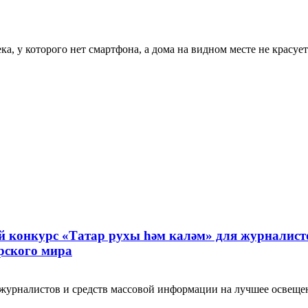
а, у которого нет смартфона, а дома на видном месте не красуетс
ий конкурс «Татар рухы һәм каләм» для журналист
рского мира
 журналистов и средств массовой информации на лучшее освеще