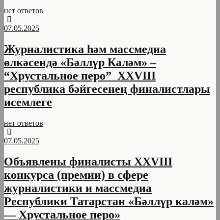
нет ответов
07.05.2025
Журналистика һәм массмедиа
өлкәсендә «Бәллүр Каләм» –
“Хрустальное перо” XXVIII
республика бәйгесенең финалистлары
исемлеге
нет ответов
07.05.2025
Объявлены финалисты XXVIII
конкурса (премии) в сфере
журналистики и массмедиа
Республики Татарстан «Бәллүр каләм»
— Хрустальное перо»