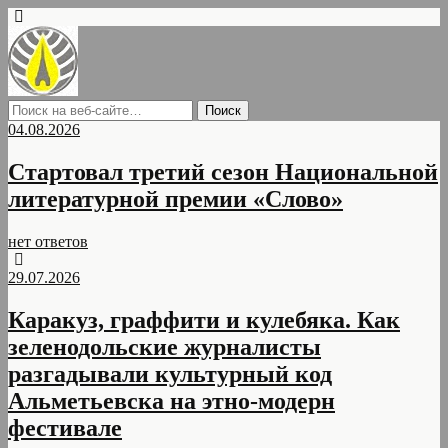
04.08.2026
Стартовал третий сезон Национальной
литературной премии «Слово»
нет ответов
29.07.2026
Каракуз, граффити и кулебяка. Как
зеленодольские журналисты
разгадывали культурный код
Альметьевска на этно-модерн
фестивале