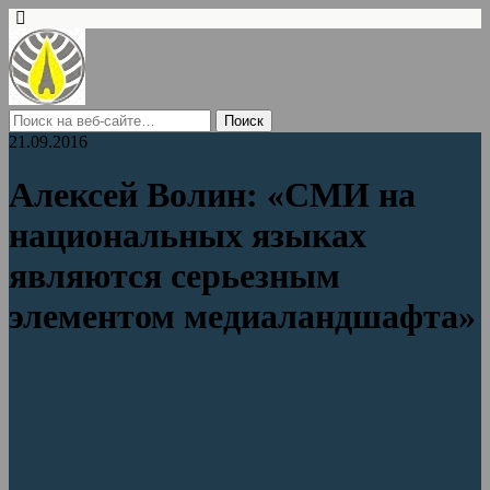
21.09.2016
Алексей Волин: «СМИ на
национальных языках
являются серьезным
элементом медиаландшафта»