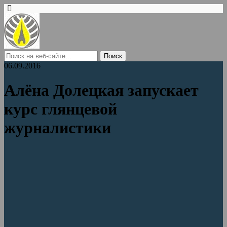
06.09.2016
Алёна Долецкая запускает
курс глянцевой
журналистики