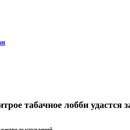
ан
трое табачное лобби удастся з
ожество выступлений.