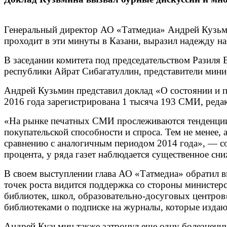
Генеральный директор АО «Татмедиа» Андрей Кузьмин
проходит в эти минуты в Казани, выразил надежду на
В заседании комитета под председательством Разиля 
республики Айрат Сибагатуллин, представители минис
Андрей Кузьмин представил доклад «О состоянии и пе
2016 года зарегистрирована 1 тысяча 193 СМИ, реда
«На рынке печатных СМИ прослеживаются тенденции,
покупательской способности и спроса. Тем не менее,
сравнению с аналогичным периодом 2014 года», — со
процента, у ряда газет наблюдается существенное сн
В своем выступлении глава АО «Татмедиа» обратил в
точек роста видится поддержка со стороны министерс
библиотек, школ, образовательно-досуговых центро
библиотеками о подписке на журналы, которые издаю
Андрей Кузьмин также затронул еще одну болезненну