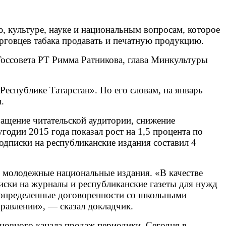
, культуре, науке и национальным вопросам, которое
рговцев табака продавать и печатную продукцию.
Госсовета РТ Римма Ратникова, глава Минкультуры
еспублике Татарстан». По его словам, на январь
.
ащение читательской аудитории, снижение
годии 2015 года показал рост на 1,5 процента по
одписки на республиканские издания составил 4
и молодежные национальные издания. «В качестве
писки на журналы и республиканские газеты для нужд
ы определенные договоренности со школьными
равлении», — сказал докладчик.
новного канала продаж периодики. Сегодня в