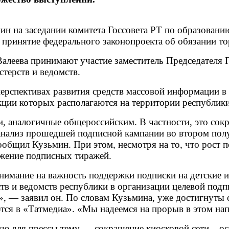
 на заседании комитета Госсовета РТ по образованию
 принятие федерального законопроекта об обязании то
Валеева принимают участие заместитель Председателя 
терств и ведомств.
рспективах развития средств массовой информации в Р
кции которых располагаются на территории республики
 аналогичные общероссийским. В частности, это сокр
 анализ прошедшей подписной кампании во втором полу
общил Кузьмин. При этом, несмотря на то, что рост п
ижение подписных тиражей.
нимание на важность поддержки подписки на детские 
тв и ведомств республики в организации целевой под
в», — заявил он. По словам Кузьмина, уже достигнут
тся в «Татмедиа». «Мы надеемся на прорыв в этом нап
ю для прессы тему — сокращение киосковой сети – ос