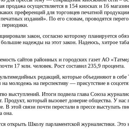
ная продажа осуществляется в 154 киосках и 16 магази
никаких преференций для торговцев печатной продукци
 печатных изданий». По его словам, проводятся пере
 периодики.
ировали закон, согласно которому планируется обязать
большие надежды на этот закон. Надеюсь, хитрое таба
емость сайтов районных и городских газет АО «Татмед
почти 17 млн. человек. Рост составил 235,9 процента.
мультимедийных редакций, которые объединяют в себе
на молодежь на перспективу — присутствие в соцсетя
во выступлений. Итоги подвела глава Союза журнали
. Продукт, который вызовет доверие общества. У нас 
. В этой связи почти перестали в прессе выступать пи
а она.
ется открыть Школу парламентской журналистики. Это 