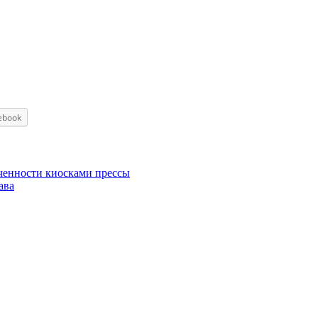
ebook
ченности киосками прессы
ава