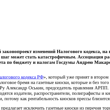
й законопроект изменений Налогового кодекса, на
от шаг может стать катастрофичным. Ассоциация р
ета по бюджету и налогам Госдумы Андрею Макаро
алогового кодекса РФ
», который уже принят в втором 
логовое бремя на газетные киоски, которые и без тог
.Ру Александр Оськин, председатель правления АРПП.
ходятся издатели, распространители, полиграфисты и 
, потому как рентабельность киосков прессы близится
предлагает исключить газетные киоски из перечня тор