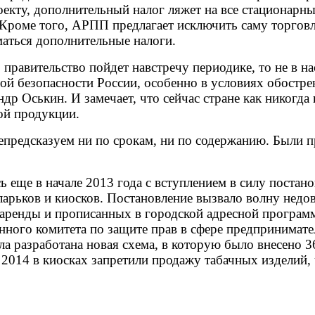
кту, дополнительный налог ляжет на все стационарны
. Кроме того, АРПП предлагает исключить саму торгов
маться дополнительные налоги.
о правительство пойдет навстречу периодике, то не в н
й безопасности России, особенно в условиях обостр
др Оськин. И замечает, что сейчас стране как никогд
ой продукции.
непредсказуем ни по срокам, ни по содержанию. Были 
 еще в начале 2013 года с вступлением в силу постан
рьков и киосков. Постановление вызвало волну недов
ренды и прописанных в городской адресной программ
ного комитета по защите прав в сфере предпринимател
ла разработана новая схема, в которую было внесено 
 2014 в киосках запретили продажу табачных изделий,