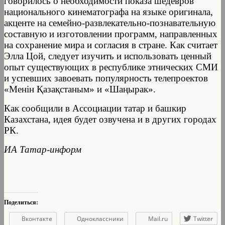
говорилось о необходимости показа шедевров
национального кинематографа на языке оригинала,
акценте на семейно-развлекательно-познавательную
составную и изготовлении программ, направленных
на сохранение мира и согласия в стране. Как считает
Элла Цой, следует изучить и использовать ценный
опыт существующих в республике этнических СМИ
и успевших завоевать популярность телепроектов
«Менiн Қазақстаным» и «Шаңырак».
Как сообщили в Ассоциации татар и башкир
Казахстана, идея будет озвучена и в других городах
РК.
ИА Татар-информ
Поделиться:
Вконтакте
Одноклассники
Mail.ru
Twitter