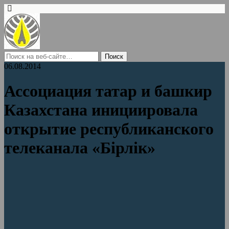
06.08.2014
Ассоциация татар и башкир
Казахстана инициировала
открытие республиканского
телеканала «Бірлік»