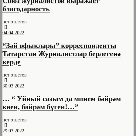
Союз журналистов выражает
благодарность
нет ответов
04.04.2022
“Зәй офыклары” корреспонденты
Татарстан Журналистлар берлегенә
керде
нет ответов
30.03.2022
… “ Уйный сазым да минем бәйрәм
көен, бәйрәм бүген!…”
нет ответов
29.03.2022