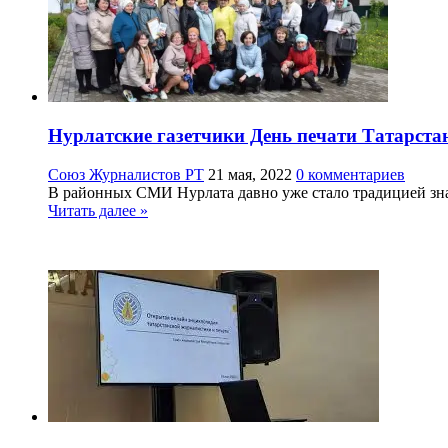
Нурлатские газетчики День печати Татарста
Союз Журналистов РТ
21 мая, 2022
0 комментариев
В районных СМИ Нурлата давно уже стало традицией знам
Читать далее »