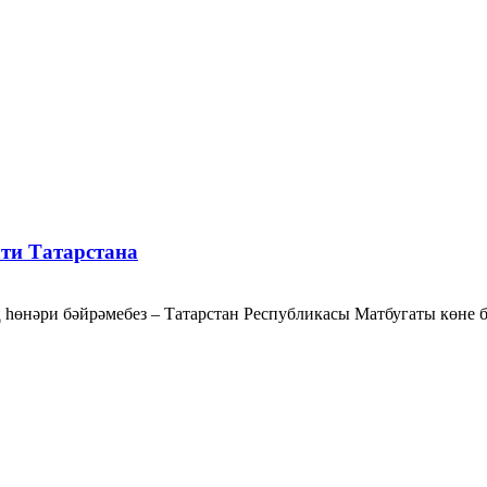
ти Татарстана
һөнәри бәйрәмебез – Татарстан Республикасы Матбугаты көне бе