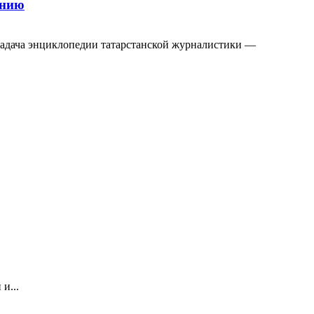
ению
Задача энциклопедии татарстанской журналистики —
и...