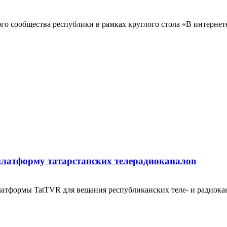
 сообщества республики в рамках круглого стола «В интернете 
платформу татарстанских телерадиоканалов
атформы TatTVR для вещания республиканских теле- и радиокана