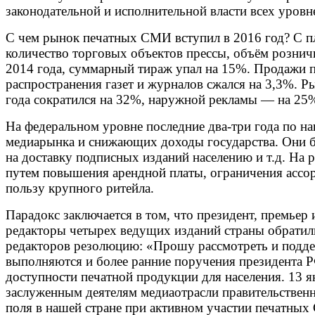
законодательной и исполнительной власти всех уровн
С чем рынок печатных СМИ вступил в 2016 год? С пл
количество торговых объектов прессы, объём рознич
2014 года, суммарный тираж упал на 15%. Продажи 
распространения газет и журналов сжался на 3,3%. 
года сократился на 32%, наружной рекламы — на 25%
На федеральном уровне последние два-три года по н
медиарынка и снижающих доходы государства. Они б
на доставку подписных изданий населению и т.д. На
путем повышения арендной платы, ограничения ассо
пользу крупного ритейла.
Парадокс заключается в том, что президент, премьер
редакторы четырех ведущих изданий страны обратили
редакторов резолюцию: «Прошу рассмотреть и поддер
выполняются и более ранние поручения президента 
доступности печатной продукции для населения. 13 ян
заслуженным деятелям медиаотрасли правительствен
поля в нашей стране при активном участии печатных