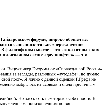
 Гайдаровском форуме, широко обошел все
дится с английского как «переключение
. В философском смысле – это «отказ от высоких
а англоязычном сленге «дауншифтер» — это
тики. Вице-спикер Госдумы от «Справедливой России»
вания за взгляды, различных «аутодафе», но думаю,
свой пост». Я лично с данной оценкой Г.Грефа не
реждение выбралось из «совка» и стало приличным
едийной. Но здесь есть некоторые особенности. В
а вынужденным, произошедшим по вине