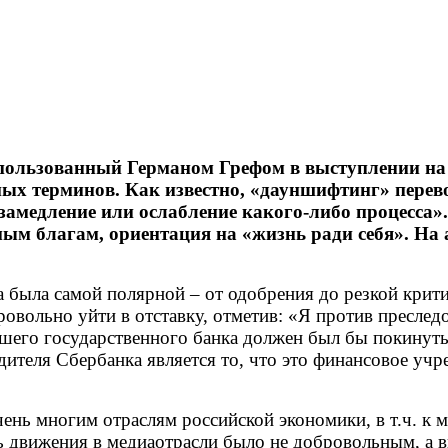
пользованный Германом Грефом в выступлении на
ых терминов. Как известно, «дауншифтинг» перево
«замедление или ослабление какого-либо процесса»
уемым благам, ориентация на «жизнь ради себя». Н
а была самой полярной – от одобрения до резкой кри
вольно уйти в отставку, отметив: «Я против преследо
шего государственного банка должен был бы покинуть 
дителя Сбербанка является то, что это финансовое уч
ень многим отраслям российской экономики, в т.ч. к м
ть движения в медиаотрасли было не добровольным, 