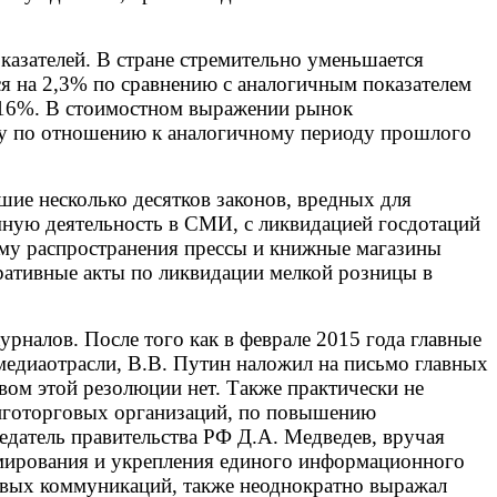
азателей. В стране стремительно уменьшается
я на 2,3% по сравнению с аналогичным показателем
а 16%. В стоимостном выражении рынок
оду по отношению к аналогичному периоду прошлого
шие несколько десятков законов, вредных для
мную деятельность в СМИ, с ликвидацией госдотаций
ему распространения прессы и книжные магазины
ративные акты по ликвидации мелкой розницы в
урналов. После того как в феврале 2015 года главные
медиаотрасли, В.В. Путин наложил на письмо главных
вом этой резолюции нет. Также практически не
ниготорговых организаций, по повышению
седатель правительства РФ Д.А. Медведев, вручая
мирования и укрепления единого информационного
совых коммуникаций, также неоднократно выражал