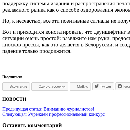
поддержку системы издания и распространения печатн
рекламного рынка как о способе оздоровления экон
Но, к несчастью, все эти позитивные сигналы не пол
Вот и приходится констатировать, что дауншифтинг в
ситуации очень простой: развяжите нам руки, предо
киосков прессы, как это делается в Белоруссии, и со
падение только продолжится.
Поделиться:
Вконтакте
Одноклассники
Mail.ru
Twitter
Fac
НОВОСТИ
Предыдущая статья:
Вниманию журналистов!
Следующая:
Учрежден профессиональный конкурс
Оставить комментарий