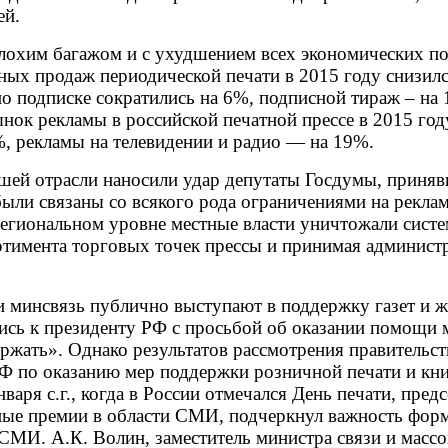
ей.
охим багажом и с ухудшением всех экономических пок
ных продаж периодической печати в 2015 году снизилс
по подписке сократились на 6%, подписной тираж – н
Рынок рекламы в российской печатной прессе в 2015 г
, рекламы на телевидении и радио — на 19%.
ашей отрасли наносили удар депутаты Госдумы, приняв
ыли связаны со всякого рода ограничениями на рекла
 региональном уровне местные власти уничтожали сист
ртимента торговых точек прессы и принимая админист
 и минсвязь публично выступают в поддержку газет и ж
сь к президенту РФ с просьбой об оказании помощи 
жать». Однако результатов рассмотрения правительст
РФ по оказанию мер поддержки розничной печати и к
варя с.г., когда в России отмечался День печати, пред
ные премии в области СМИ, подчеркнул важность фор
 СМИ. А.К. Волин, заместитель министра связи и мас