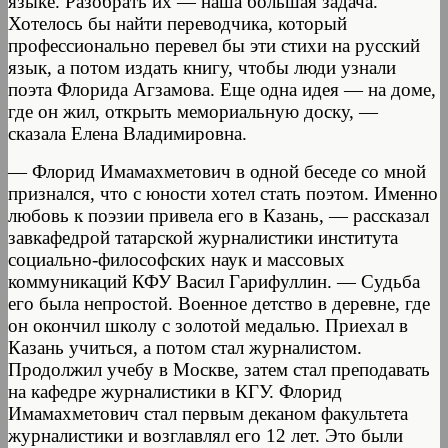
языке. Разобрать их — наша большая задача.
Хотелось бы найти переводчика, который
профессионально перевел бы эти стихи на русский
язык, а потом издать книгу, чтобы люди узнали
поэта Флорида Агзамова. Еще одна идея — на доме,
где он жил, открыть мемориальную доску, —
сказала Елена Владимировна.
— Флорид Имамахметович в одной беседе со мной
признался, что с юности хотел стать поэтом. Именно
любовь к поэзии привела его в Казань, — рассказал
завкафедрой татарской журналистики института
социально-философских наук и массовых
коммуникаций КФУ Васил Гарифуллин. — Судьба
его была непростой. Военное детство в деревне, где
он окончил школу с золотой медалью. Приехал в
Казань учиться, а потом стал журналистом.
Продолжил учебу в Москве, затем стал преподавать
на кафедре журналистики в КГУ. Флорид
Имамахметович стал первым деканом факультета
журналистики и возглавлял его 12 лет. Это были