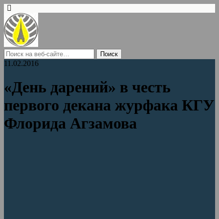
11.02.2016
«День дарений» в честь
первого декана журфака КГУ
Флорида Агзамова