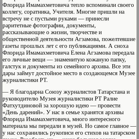
Флорида Имамахметовича тепло вспоминали своего
коллегу, соратника, Учителя. Многие пришли на
встречу не с пустыми руками — принесли
раритетные фотографии, документы,
рассказывающие о жизни, творчестве и
общественной деятельности Агзамова, пожелтевшие
газеты прошлых лет с его публикациями. А сноха
Флорида Имамахметовича Елена Агзамова передала
его личные вещи — знаменитую кожаную папку,
галстук и документы из семейного архива. Все эти
дары займут достойное место в создающемся Музее
журналистики РТ.
— Я благодарна Союзу журналистов Татарстана и
руководителю Музея журналистики РТ Ралие
Фатхутдиновой за хорошую идею — провести
«День дарений». У нас в семье хранятся архивы
Флорида Имамахметовича, много интересного
материала мы передали в музей. Но самое главное —
у нас сохранились рукописи его стихов на татарском