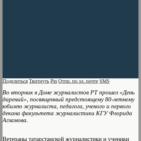
Поделиться
Твитнуть
Pin
Отпр. по эл. почте
SMS
Во вторник в Доме журналистов РТ прошел «День
дарений», посвященный предстоящему 80-летнему
юбилею журналиста, педагога, ученого и первого
декана факультета журналистики КГУ Флорида
Агзамова.
Ветераны татарстанской журналистики и ученики