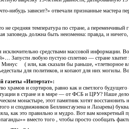
 что-нибудь зависит?» отвечали признанные мастера пе
то не средняя температура по стране, а переменчивый 
ая заповедь должна быть неизменна: правда, и ничего
 исключительно средствами массовой информации. Вот 
й»… Запусти любую пустую сплетню — стране хватит з
. Минус ( или, как сказали бы раньше, «тлетворное вл
едесталы для политиков, и копают для них могилы. Во
й газеты «Интертат»:
тво храмов и сортиров, равно как и светлого будущего
туации в стране и в мире — от ФСБ и ЦРУ? Наше дело
ическом монастыре, этот памятник хотят восстановить 
ого и сподвижников Беллинсгаузена и Лазарева) буква
яла, как это правильно и мудро. Вот вам конкретный п
ропаганды»» вместо того , чтобы просто сообщать фак