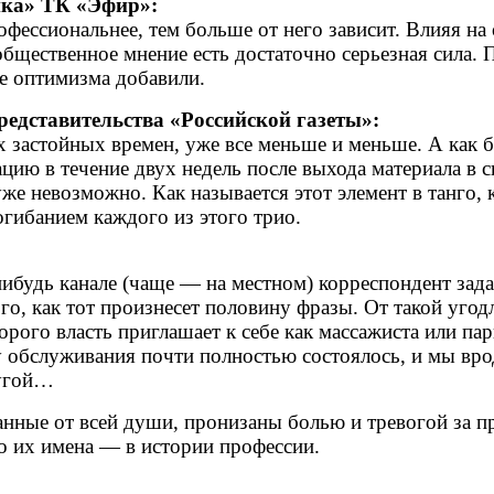
ика» ТК «Эфир»:
рофессиональнее, тем больше от него зависит. Влияя н
бщественное мнение есть достаточно серьезная сила. 
ле оптимизма добавили.
едставительства «Российской газеты»:
ых застойных времен, уже все меньше и меньше. А как
ацию в течение двух недель после выхода материала в
 уже невозможно. Как называется этот элемент в танго
огибанием каждого из этого трио.
нибудь канале (чаще — на местном) корреспондент зад
того, как тот произнесет половину фразы. От такой уг
торого власть приглашает к себе как массажиста или п
 обслуживания почти полностью состоялось, и мы врод
ругой…
занные от всей души, пронизаны болью и тревогой за 
о их имена — в истории профессии.