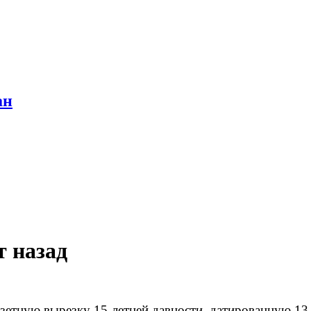
ан
т назад
зетную вырезку 15-летней давности, датированную 13 