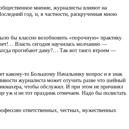
а общественное мнение, журналисты влияют на
Последний год, и, в частности, раскрученная мною
 было бы классно возобновить «порочную» практику
 свет!… Власть сегодня научилась молчанию —
, когда прогибают даму?… Так вот танго втроем —
ает какому-то Большому Начальнику вопрос и в знак
одливости журналиста может отучить разве что шейный
арикмахера, чтобы обслужил. И при этом не причинял
е уж и не тот праздник отмечаем. Надо бы полистать
профессию ответственных, честных, мужественных