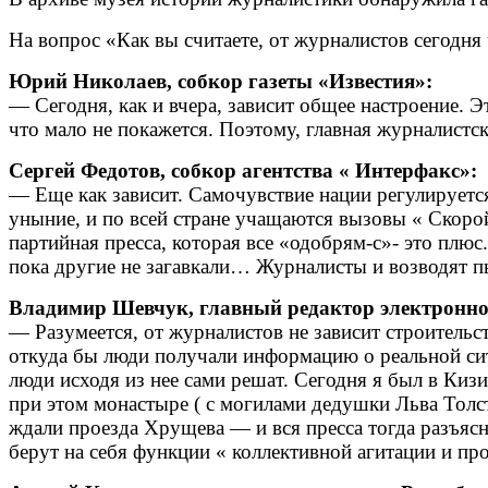
На вопрос «Как вы считаете, от журналистов сегодня
Юрий Николаев, собкор газеты «Известия»:
— Сегодня, как и вчера, зависит общее настроение. Э
что мало не покажется. Поэтому, главная журналистск
Сергей Федотов, собкор агентства « Интерфакс»:
— Еще как зависит. Самочувствие нации регулируется
уныние, и по всей стране учащаются вызовы « Скоро
партийная пресса, которая все «одобрям-с»- это плюс
пока другие не загавкали… Журналисты и возводят пь
Владимир Шевчук, главный редактор электронно
— Разумеется, от журналистов не зависит строительс
откуда бы люди получали информацию о реальной си
люди исходя из нее сами решат. Сегодня я был в Киз
при этом монастыре ( с могилами дедушки Льва Толст
ждали проезда Хрущева — и вся пресса тогда разъясн
берут на себя функции « коллективной агитации и п