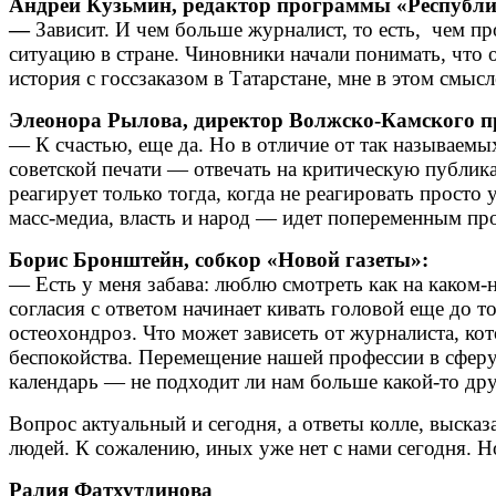
Андрей Кузьмин, редактор программы «Республ
—
Зависит. И чем больше журналист, то есть, чем п
ситуацию в стране. Чиновники начали понимать, что о
история с госсзаказом в Татарстане, мне в этом смыс
Элеонора Рылова, директор Волжско-Камского пр
— К счастью, еще да. Но в отличие от так называем
советской печати — отвечать на критическую публик
реагирует только тогда, когда не реагировать просто
масс-медиа, власть и народ — идет попеременным пр
Борис Бронштейн, собкор «Новой газеты»:
— Есть у меня забава: люблю смотреть как на каком-
согласия с ответом начинает кивать головой еще до 
остеохондроз. Что может зависеть от журналиста, ко
беспокойства. Перемещение нашей профессии в сферу
календарь — не подходит ли нам больше какой-то д
Вопрос актуальный и сегодня, а ответы колле, выска
людей. К сожалению, иных уже нет с нами сегодня. Н
Ралия Фатхутдинова