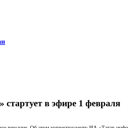
ан
 стартует в эфире 1 февраля
свое вещание. Об этом корреспонденту ИА «Татар-инф