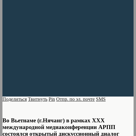
Поделиться
Твитнуть
Pin
Отпр. по эл. почте
SMS
Во Вьетнаме (г.Нячанг) в рамках ХХX
международной медиаконференции АРПП
состоялся открытый дискуссионный диалог