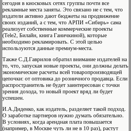
сегодня в киосковых сетях группы почти все
рекламные места заняты. Это связано не с тем, что
издатели активно дают бюджеты на продвижение
своих изданий, а с тем, что АРПИ «Сибирь» сама
реализует собственные коммерческие проекты
(Tele2, Билайн, книга Ганичкиной), которые
необходимо рекламировать. С этой целью
используются данные премиум-места.
Также С.Д.Гаврилов обратил внимание издателей на
то, что, запуская новые проекты, они должны делать
экономические расчеты всей товаропроизводящей
цепочки: от оптовика до розничного продавца. Если
распространитель не будет заинтересован с точки
зрения дохода, то новый проект вряд ли будет
успешен.
И.А.Диденко, как издатель, разделяет такой подход.
О заработке партнеров нужно думать обязательно.
В условиях, когда арендная плата повышается
(например, в Москве чуть ли не в 10 раз), растут