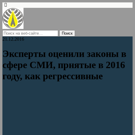
21.12.2016
Эксперты оценили законы в
сфере СМИ, прнятые в 2016
году, как регрессивные