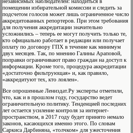
независимых наблюдателей: находиться в
помещении избирательной комиссии и следить за
подсчетом голосов может лишь ограниченное число
аккредитованных репортеров. При этом требования
для получения аккредитации значительно
усложнились – теперь ее могут получить только те,
кто официально работает в редакции или получает
оплату по договору ГПХ в течение как минимум
двух месяцев. Так, по мнению Галины Араповой,
поправки ограничивают право граждан на доступ к
информации. Кроме того, процедура аккредитации
«достаточно фильтрующая» и, как правило,
«аккредитуют тех, кто лоялен».
Все опрошенные Лениздат.Ру эксперты отметили,
что, как и в прошлом году, государство ведет
ограничительную политику. Тенденцией последних
лет остается усиление контроля за интернет-
пространством, в 2017 году будет принято немало
законов, касающихся именно этого. По словам
Саркиса Дарбиняна, «толчком» для ужесточения