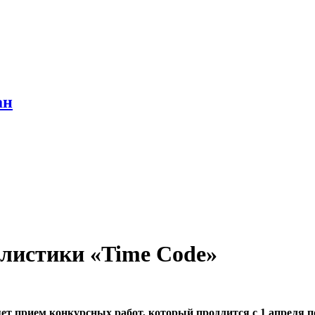
ан
листики «Time Code»
 прием конкурсных работ, который продлится с 1 апреля по 