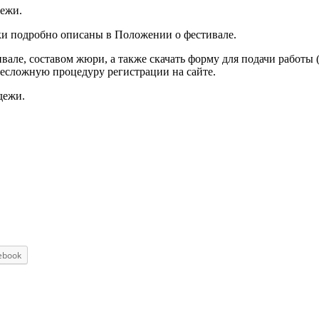
дежи.
нки подробно описаны в Положении о фестивале.
але, составом жюри, а также скачать форму для подачи работы 
 несложную процедуру регистрации на сайте.
дежи.
ebook