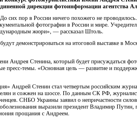
единенной дирекции фотоинформации агентства А
 До сих пор в России ничего похожего не проводилось
окументальной фотографии в России и мире. Учредите
ждународным жюри», — рассказал Штоль.
в будут демонстрироваться на итоговой выставке в Мо
имени Андрея Стенина, который будет присуждаться фо
ые пресс-темы. «Основная цель — развитие и поддерж
я» Андрей Стенин стал четвертым российским журнал
трелян и сожжен на шоссе. По данным СК РФ, журналис
лченцев. СНБО Украины заявил о непричастности сил
 соболезнования выразили президент Владимир Путин,
емония прощания с Андреем.