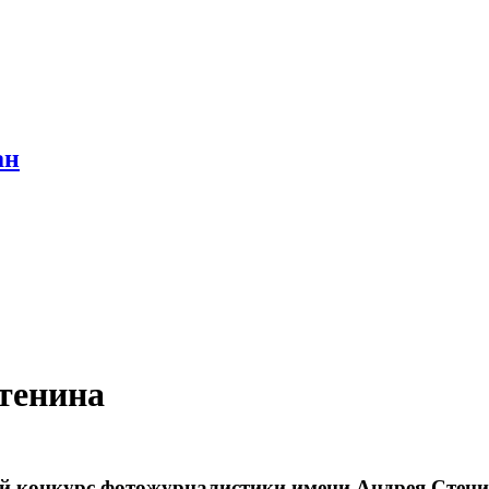
ан
тенина
 конкурс фотожурналистики имени Андрея Стенина