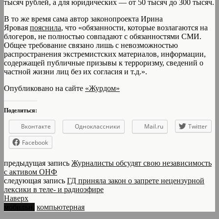
тысяч рублей, а для юридических — от 50 тысяч до 300 тысяч.
В то же время сама автор законопроекта Ирина
Яровая
пояснила
, что «обязанности, которые возлагаются на
блогеров, не полностью совпадают с обязанностями СМИ.
Общее требование связано лишь с невозможностью
распространения экстремистских материалов, информации,
содержащей публичные призывы к терроризму, сведений о
частной жизни лиц без их согласия и т.д.».
Опубликовано на сайте
«Журдом»
Поделиться:
Вконтакте
Одноклассники
Mail.ru
Twitter
Facebook
предыдущая запись
Журналисты обсудят свою независимость
с активом ОНФ
следующая запись
ГД приняла закон о запрете нецензурной
лексики в теле- и радиоэфире
Наверх
мобильн.
компьютерная