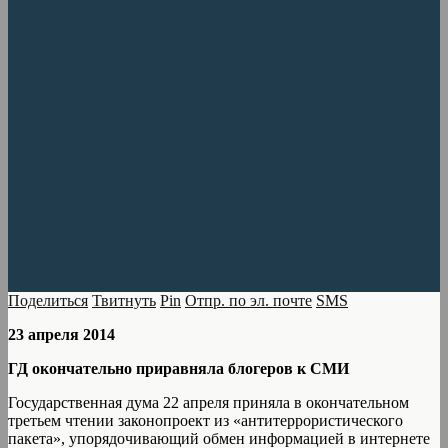
Поделиться
Твитнуть
Pin
Отпр. по эл. почте
SMS
23 апреля 2014
ГД окончательно приравняла блогеров к СМИ
Государственная дума 22 апреля приняла в окончательном
третьем чтении законопроект из «антитеррористического
пакета», упорядочивающий обмен информацией в интернете