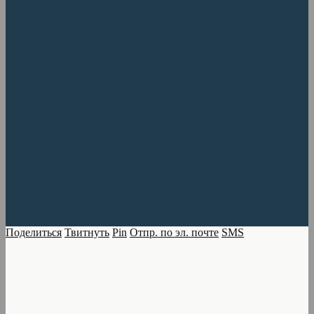
Поделиться
Твитнуть
Pin
Отпр. по эл. почте
SMS