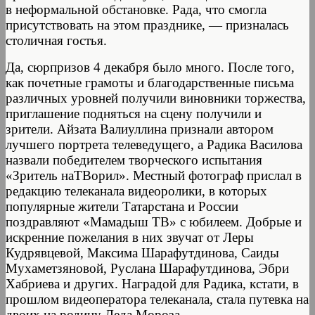
в неформальной обстановке. Рада, что смогла
присутствовать на этом празднике, — призналась
столичная гостья.
Да, сюрпризов 4 декабря было много. После того,
как почетные грамоты и благодарственные письма
различных уровней получили виновники торжества,
приглашение подняться на сцену получили и
зрители. Айзата Валиуллина признали автором
лучшего портрета телеведущего, а Радика Василова
назвали победителем творческого испытания
«Зритель наТВорил». Местный фотограф прислал в
редакцию телеканала видеоролики, в которых
популярные жители Татарстана и России
поздравляют «Мамадыш ТВ» с юбилеем. Добрые и
искренние пожелания в них звучат от Леры
Кудрявцевой, Максима Шарафутдинова, Саиды
Мухаметзяновой, Руслана Шарафутдинова, Эбри
Хабриева и других. Наградой для Радика, кстати, в
прошлом видеоператора телеканала, стала путевка на
двоих на родину Деда Мороза.