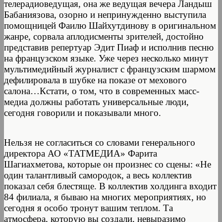
телерадиоведущая, она же ведущая вечера Ландыш
Бабаниязова, озорно и непринужденно выступила
помощницей Фаилю Шайхутдинову в оригинальном
жанре, сорвала аплодисменты зрителей, достойно
представив репертуар Эдит Пиаф и исполнив песню
на французском языке. Уже через несколько минут
мультимедийный журналист с французским шармом
дефилировала в шубке на показе от мехового
салона…Кстати, о том, что в современных масс-
медиа должны работать универсальные люди,
сегодня говорили и показывали много.
Нельзя не согласиться со словами генерального
директора АО «ТАТМЕДИА» Фарита
Шагиахметова, которые он произнес со сцены: «Не
один талантливый самородок, а весь коллектив
показал себя блестяще. В коллектив холдинга входит
84 филиала, я бываю на многих мероприятиях, но
сегодня я особо тронут вашим теплом. Та
атмосфера, которую вы создали, невыразимо