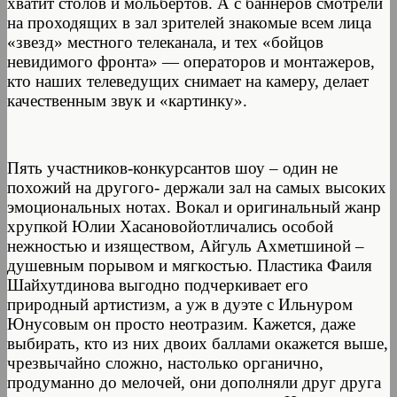
хватит столов и мольбертов. А с баннеров смотрели
на проходящих в зал зрителей знакомые всем лица
«звезд» местного телеканала, и тех «бойцов
невидимого фронта» — операторов и монтажеров,
кто наших телеведущих снимает на камеру, делает
качественным звук и «картинку».
Пять участников-конкурсантов шоу – один не
похожий на другого- держали зал на самых высоких
эмоциональных нотах. Вокал и оригинальный жанр
хрупкой Юлии Хасановойотличались особой
нежностью и изяществом, Айгуль Ахметшиной –
душевным порывом и мягкостью. Пластика Фаиля
Шайхутдинова выгодно подчеркивает его
природный артистизм, а уж в дуэте с Ильнуром
Юнусовым он просто неотразим. Кажется, даже
выбирать, кто из них двоих баллами окажется выше,
чрезвычайно сложно, настолько органично,
продуманно до мелочей, они дополняли друг друга