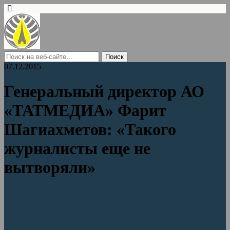
07.12.2015
Генеральный директор АО
«ТАТМЕДИА» Фарит
Шагиахметов: «Такого
журналисты еще не
вытворяли»