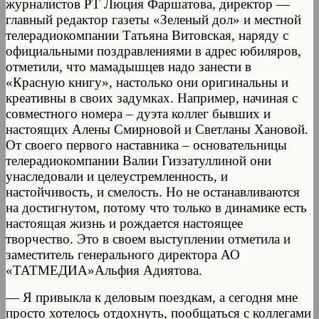
журналистов РТ Люция Фаршатова, директор —
главный редактор газеты «Зеленый дол» и местной
телерадиокомпании Татьяна Витовская, наряду с
официальными поздравлениями в адрес юбиляров,
отметили, что мамадышцев надо занести в
«Красную книгу», настолько они оригинальны и
креативны в своих задумках. Например, начиная с
совместного номера – дуэта коллег бывших и
настоящих Алены Смирновой и Светланы Хановой.
От своего первого наставника – основательницы
телерадиокомпании Валии Гиззатуллиной они
унаследовали и целеустремленность, и
настойчивость, и смелость. Но не останавливаются
на достигнутом, потому что только в динамике есть
настоящая жизнь и рождается настоящее
творчество. Это в своем выступлении отметила и
заместитель генерального директора АО
«ТАТМЕДИА»Альфия Адиятова.
— Я привыкла к деловым поездкам, а сегодня мне
просто хотелось отдохнуть, пообщаться с коллегами