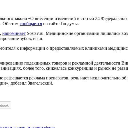
льного закона «О внесении изменений в статью 24 Федерального
. Об этом
сообщается
на сайте Госдумы.
а,
напоминает
Sostav.ru. Медицинские организации лишились во
рование зубов, и т.п.
ребителя к информации о предоставляемых клиниками медицинс
улированию подакцизных товаров и рекламной деятельности Вик
ганизациях, более того, снижалась конкуренция и рынок не разви
не разрешается реклама препаратов, речь идет исключительно о
ии», добавил Звагельский.
ebook
ексики в теле- и радиоэфире