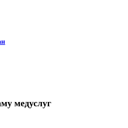
ан
аму медуслуг