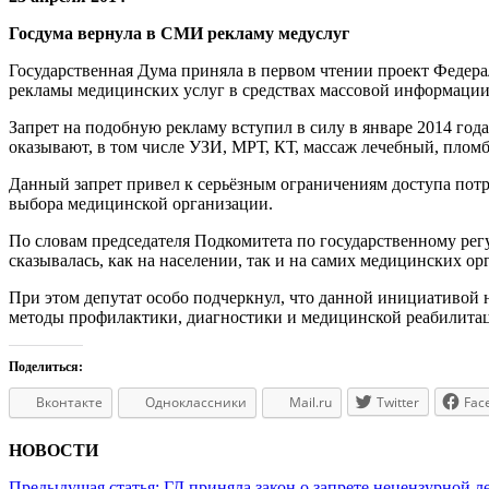
Госдума вернула в СМИ рекламу медуслуг
Государственная Дума приняла в первом чтении проект Федера
рекламы медицинских услуг в средствах массовой информации
Запрет на подобную рекламу вступил в силу в январе 2014 год
оказывают, в том числе УЗИ, МРТ, КТ, массаж лечебный, пломби
Данный запрет привел к серьёзным ограничениям доступа пот
выбора медицинской организации.
По словам председателя Подкомитета по государственному рег
сказывалась, как на населении, так и на самих медицинских ор
При этом депутат особо подчеркнул, что данной инициативой 
методы профилактики, диагностики и медицинской реабилитац
Поделиться:
Вконтакте
Одноклассники
Mail.ru
Twitter
Fac
НОВОСТИ
Предыдущая статья:
ГД приняла закон о запрете нецензурной л