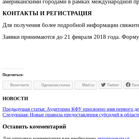
американскими городами в рамках международной п
КОНТАКТЫ И РЕГИСТРАЦИЯ
Для получения более подробной информации свяжите
Заявки принимаются до 21 февраля 2018 года. Форм
Поделиться:
Вконтакте
Одноклассники
Mail.ru
Twitter
Fac
НОВОСТИ
Предыдущая статья:
Аудитории КФУ присвоено имя первого де
Следующая:
Новые правила предоставления субсидий в облас
Оставить комментарий
Для отправки комментария вам необходимо
авторизоваться
.