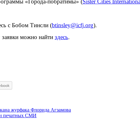
рограммы «Города-побратимы» (
Sister Cities Internationa
сь с Бобом Тинсли (
btinsley@icfj.org
).
у заявки можно найти
здесь
.
ebook
кана журфака Флорида Агзамова
ти печатных СМИ