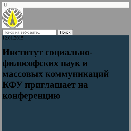
12.01.2015
Институт социально-
философских наук и
массовых коммуникаций
КФУ приглашает на
конференцию