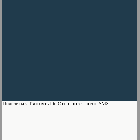
Поделиться
Твитнуть
Pin
Отпр. по эл. почте
SMS