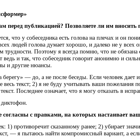
нсформер»
кам перед публикацией? Позволяете ли им вносить 
ся, что у собеседника есть голова на плечах и он пони
 всех людей голова думает хорошо, и далеко не у всех о
м трудности. Поэтому я всегда помню, что не обязана 
едь и так, что собеседник говорит анонимно и сильно 
ны и другие нюансы.
 берегу» — до, а не после беседы. Если человек дает и
е весь текст; 2) я не буду учитывать ваши пожелания п
кст. Последнее означает, что я могу отказать в испра
а диктофон.
е согласны с правками, на которых настаивает ваш
ек: 1) противоречит сказанному ранее; 2) убирает зна
ст, — я пытаюсь найти компромиссный вариант, а если