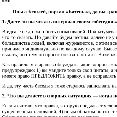
***
Ольга Бешлей, портал «Батенька, да вы тра
1. Даете ли вы читать интервью своим собеседни
В идеале не должно быть согласований. Подразумевает
что-то сказать. Но давайте будем честны: далеко не у
большинства людей, включая журналистов, с этим все
принимаю индивидуально по каждому случаю. Бывает в
выдать, поэтому он просит показать цитаты. Возмож
Как правило, я стараюсь обсуждать такие вопросы «на
предупреждаю: 1) вы увидите только свои цитаты, а н
имеете право ПРЕДЛОЖИТЬ правку, а не исправлять те
И да, эту часть беседы я тоже стараюсь записывать н
2. Что вы делаете в спорных ситуациях — когда н
Если я считаю, что правка, которую предлагает челов
существенных оснований; 4) иным образом портит тек