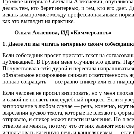
Громкое интервью Светланы Алексиевич, опубликован
делать тем, кто берет интервью, и тем, кто его дает
искать компромисс между профессиональными норма
как это выглядит на практике.
Ольга Алленова, ИД «Коммерсантъ»
1. Даете ли вы читать интервью своим собеседни
Если собеседник просит прислать текст на согласован
публикацией. В Грузии меня отучили это делать. Пару 
Почувствовала себя дурой и перестала напрашиваться 
обязательное визирование снижает ответственность 
попало сокращать — все равно спикер или его пиарщи
Если человек не просил визировать, но у меня плохая
и самой не попасть под судебный процесс. Если я уве
визирование в любом случае — речь, конечно, идет н
вырезании кусков текста, которые не влезают в форма
отправлю, и спикер может внести изменения. Но я в
ответов не менять, потому что от них зависят мои с
использовать казенную речь и канцеляризмы — если б