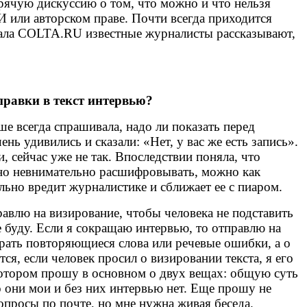
рячую дискуссию о том, что можно и что нельзя
МИ или авторском праве. Почти всегда приходится
ала COLTA.RU известные журналисты рассказывают,
правки в текст интервью?
ше всегда спрашивала, надо ли показать перед
нь удивились и сказали: «Нет, у вас же есть запись».
, сейчас уже не так. Впоследствии поняла, что
жно невнимательно расшифровывать, можно как
льно вредит журналистике и сближает ее с пиаром.
правлю на визирование, чтобы человека не подставить
не буду. Если я сокращаю интервью, то отправлю на
брать повторяющиеся слова или речевые ошибки, а о
ся, если человек просил о визировании текста, я его
 котором прошу в основном о двух вещах: общую суть
о они мои и без них интервью нет. Еще прошу не
опросы по почте, но мне нужна живая беседа.