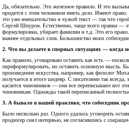
Да, обязательно. Это железное правило. И это вызыв
придется с этим человеком иметь дело. Имеют право.
это уже вмешательство в чужой текст — так что герой
Сергей Шнуров. Естественно, чаще всего правки — это 
формулировки, убирает фамилии и т.д. Это его право
важнее отдельных слов. Большинство моих собеседни
2. Что вы делаете в спорных ситуациях — когда н
Как правило, уговариваю оставить как есть — посколь
переформулировать, но оставить основную мысль. Быв
произведение искусства, например, как филолог Мих
получается в итоге шедевр. С писателями так всегда,
касается чиновников — они все переписывают вот э
чиновникам. Однажды такой переписанный полностью 
3. А бывало в вашей практике, что собеседник пр
Было несколько раз. Одного удалось уговорить остав
продюсер снял интервью, не согласившись с сокращен