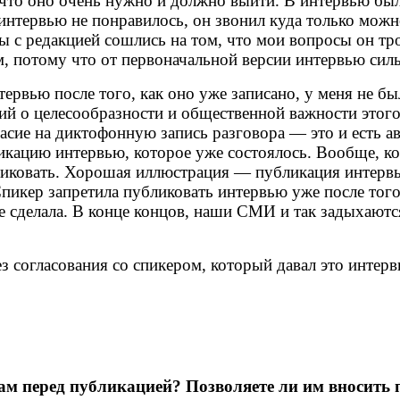
 что оно очень нужно и должно выйти. В интервью бы
нтервью не понравилось, он звонил куда только можно,
Мы с редакцией сошлись на том, что мои вопросы он тр
ем, потому что от первоначальной версии интервью сил
ервью после того, как оно уже записано, у меня не бы
ний о целесообразности и общественной важности этог
гласие на диктофонную запись разговора — это и есть 
кацию интервью, которое уже состоялось. Вообще, кон
ликовать. Хорошая иллюстрация — публикация интер
пикер запретила публиковать интервью уже после того
 сделала. В конце концов, наши СМИ и так задыхаются
согласования со спикером, который давал это интерв
кам перед публикацией? Позволяете ли им вносить 