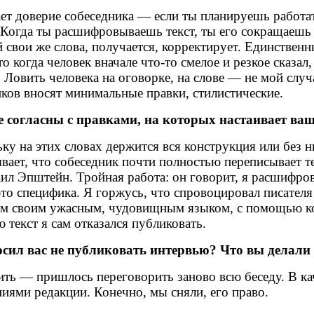
ает доверие собеседника — если ты планируешь работат
 Когда ты расшифровываешь текст, ты его сокращаешь
 свои же слова, получается, корректирует. Единственны
когда человек вначале что-то смелое и резкое сказал, 
. Ловить человека на оговорке, на слове — не мой слу
ков вносят минимальные правки, стилистические.
е согласны с правками, на которых настаивает ваш
ку на этих словах держится вся конструкция или без ни
ает, что собеседник почти полностью переписывает те
аил Эпштейн. Тройная работа: он говорит, я расшифро
 это специфика. Я горжусь, что спровоцировал писателя
тим своим ужасным, чудовищным языком, с помощью к
текст я сам отказался публиковать.
осил вас не публиковать интервью? Что вы делали
ить — пришлось переговорить заново всю беседу. В ка
иями редакции. Конечно, мы сняли, его право.