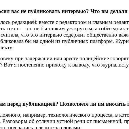
осил вас не публиковать интервью? Что вы делали
лось редакцией: вместе с редактором и главным редак
ь текст — он не был таким уж крутым, а собеседник т
ма считала, что это интервью содержит общественно в
иковала бы на одной из публичных платформ. Журнал
ликту.
ловеку при задержании или аресте полицейские говорят
»? Вот я постепенно прихожу к выводу, что журналисту
кам перед публикацией? Позволяете ли им вносить 
сложного, например, технологического процесса, в ко
. Разговоры об отличии устной речи от письменной, п
ть под запись, следите за словами.