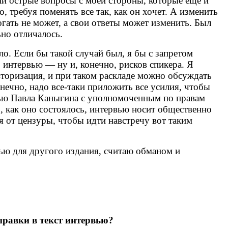
ли острые вопросы с моей стороны, которые еще и
 требуя поменять все так, как он хочет. А изменить
огать не может, а свои ответы может изменить. Был
ьно отличалось.
ло. Если бы такой случай был, я бы с запретом
о интервью — ну и, конечно, рисков спикера. Я
авторизация, и при таком раскладе можно обсуждать
ечно, надо все-таки приложить все усилия, чтобы
вью Павла Каныгина с уполномоченным по правам
, как оно состоялось, интервью носит общественно
 от цензуры, чтобы идти навстречу вот таким
ью для другого издания, считаю обманом и
правки в текст интервью?