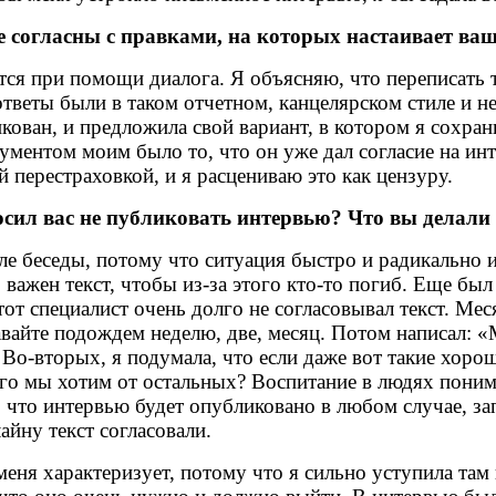
е согласны с правками, на которых настаивает ваш
ся при помощи диалога. Я объясняю, что переписать т
веты были в таком отчетном, канцелярском стиле и не
икован, и предложила свой вариант, в котором я сохра
ргументом моим было то, что он уже дал согласие на и
 перестраховкой, и я расцениваю это как цензуру.
осил вас не публиковать интервью? Что вы делали
 беседы, потому что ситуация быстро и радикально из
 важен текст, чтобы из-за этого кто-то погиб. Еще бы
тот специалист очень долго не согласовывал текст. Мес
авайте подождем неделю, две, месяц. Потом написал: 
 Во-вторых, я подумала, что если даже вот такие хоро
го мы хотим от остальных? Воспитание в людях понима
, что интервью будет опубликовано в любом случае, зап
айну текст согласовали.
меня характеризует, потому что я сильно уступила там