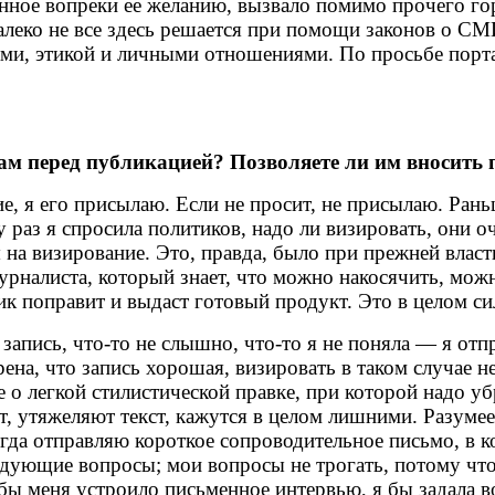
ное вопреки ее желанию, вызвало помимо прочего го
. Далеко не все здесь решается при помощи законов о С
ми, этикой и личными отношениями. По просьбе порт
кам перед публикацией? Позволяете ли им вносить 
ие, я его присылаю. Если не просит, не присылаю. Рань
раз я спросила политиков, надо ли визировать, они оче
на визирование. Это, правда, было при прежней власти
журналиста, который знает, что можно накосячить, мо
к поправит и выдаст готовый продукт. Это в целом си
 запись, что-то не слышно, что-то я не поняла — я от
рена, что запись хорошая, визировать в таком случае 
е о легкой стилистической правке, при которой надо у
т, утяжеляют текст, кажутся в целом лишними. Разумеет
сегда отправляю короткое сопроводительное письмо, в
ледующие вопросы; мои вопросы не трогать, потому чт
ы меня устроило письменное интервью, я бы задала в