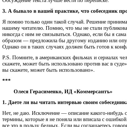
Обсуждение текста лучше вести по переписке.
3. А бывало в вашей практике, что собеседник пр
Я помню только один такой случай. Решение принима
нашему читателю. Помню, что мы не стали публиковат
никогда с ним не связываться. Однако, если бы я са
образом — предложила бы другому изданию или опубл
Однако он в таких случаях должен быть готов к конф
P.S. Помните, в американских фильмах и сериалах че
скажете, может быть использовано против вас в суде
вы скажете, может быть использовано».
***
Олеся Герасименко, ИД «Коммерсантъ»
1. Даете ли вы читать интервью своим собеседни
Нет, не даю. Исключение — описание какого-нибудь 
термины, которые я не поняла или вписала с ошибкой
все это в пользу бедных. Если вы соглашаетесь говори