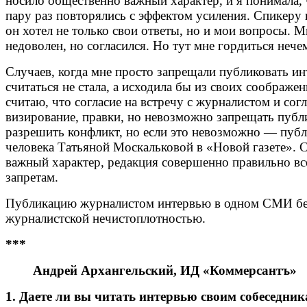
носило общественно важный характер, и я понимала,
пару раз повторялись с эффектом усиления. Спикеру и
он хотел не только свои ответы, но и мои вопросы. 
недоволен, но согласился. Но тут мне гордиться неч
Случаев, когда мне просто запрещали публиковать инт
считаться не стала, а исходила бы из своих соображе
считаю, что согласие на встречу с журналистом и со
визирование, правки, но невозможно запрещать публи
разрешить конфликт, но если это невозможно — пуб
человека Татьяной Москальковой в «Новой газете». С
важный характер, редакция совершенно правильно все
запретам.
Публикацию журналистом интервью в одном СМИ без 
журналистской нечистоплотностью.
***
Андрей Архангельский, ИД «Коммерсантъ»
1. Даете ли вы читать интервью своим собеседни