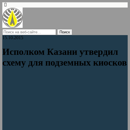
15.10.2015
Исполком Казани утвердил
схему для подземных киосков