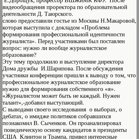
Е.Дорощук, профессор ВШЖиМК КФУ. После
видеообращения проректора по образовательной
деятельности Д. Таюрского.
слово предоставили гостье из Москвы Н.Макаровой,
которая выступила с докладом «Проблема
формирования профессиональной идентичности
журналиста». Перед участниками был поставлен
вопрос: нужно ли вообще журналистское
образование?
Эту тему продолжило и выступление директора
Дома дружбы И.Шарипова. После обсуждения
участники конференции пришли к выводу о том, что
профессиональное журналистское образование
нужно для формирования собственного «я».
«Журналистом может быть не каждый. Нужен
талант»,-добавил выступающий.
С выводами своего исследования о выборах, о
дебатах, о имидже политиков собравшихся
познакомил В. Сыченков. Он проанализировал
поведенческую основу кандидатов в президенты
США Клинтон и Трампа, привел интересные