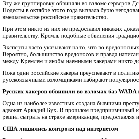
Эту же группировку обвиняли во взломе серверов Д
Подесты в октябре этого года вызвала бурю негодов
вмешательстве российское правительство.
При этом никто из них не предоставил никаких доказ
правительству. Кремль подобные обвинения традицио
Эксперты часто указывают на то, что во вредоносны
Вероятно, большинство вредоносов и правда написа
между Кремлем и якобы наемными хакерами никто до 
Пока одни российские хакеры преуспевают в политике
русскоязычными взломщиками набирают популярност
Русских хакеров обвинили во взломах баз WADA 
Одна из наиболее известных создана бывшими прест
адвокат Аркадий Бух. В прошлом предприимчивый юр
решил сыграть на страхе американцев, предоставляя 
США лишились контроля над интернетом