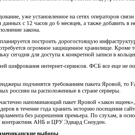
вание, уже установленное на сетях операторов связи
 данных с 12 часов до 6 месяцев, а также добавить в
полнение закона.
а планируется построить дорогостоящую инфраструктур
потребуется огромное защищенное хранилище. Кроме 
льку сегодня для доступа к конкретной записи в кольц
й шифрования интернет-сервисов. ФСБ все еще не пони
сенджеры подчинятся требованиям пакета Яровой, то Fa
ых россиян на расположенные в стране серверы.
 частично напоминающий пакет Яровой «закон ищеек»,
деров в течение года хранить историю посещения сайт
рламента без разрешения премьера. По слухам, в осно
й контрактник АНБ и ЦРУ Эдвард Сноуден.
 американские выборы