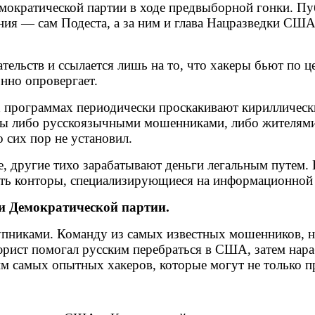
емократической партии в ходе предвыборной гонки. П
ания — сам Подеста, а за ним и глава Нацразведки С
ательств и ссылается лишь на то, что хакеры бьют по
нно опровергает.
х программах периодически проскакивают кириллически
ны либо русскоязычными мошенниками, либо жителями 
сих пор не установил.
, другие тихо зарабатывают деньги легальным путем.
ь конторы, специализирующиеся на информационной 
и Демократической партии.
упниками. Команду из самых известных мошенников, 
ист помогал русским перебраться в США, затем нара
им самых опытных хакеров, которые могут не только п