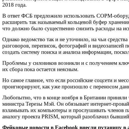
2018 года.
В ответ ФСБ предложило использовать СОРМ-оборудо
расширить так называемый кольцевой буфер хранения
что должно было существенно снизить расходы на ис
Однако ведомство так и не уточнило, на чьи средств
разговоров, переписок, фотографий и видеозаписей 
создать систему поиска и анализа информации, поско
Проблемы у силовиков возникли и с получением ключе
их сбора пока остается неясным.
Но самое главное, что если российские соцсети и мес
проигнорируют, как уже произошло с переносом данн
Любопытно, что в конце ноября в Британии приняли
министра Терезы Мэй. Он обязывает интернет-провай
взламывать их компьютеры и прослушивать членов па
аналогу проекта PRISM, который разоблачил бывши
Фейковые новости в Facebook внесли путаницу в