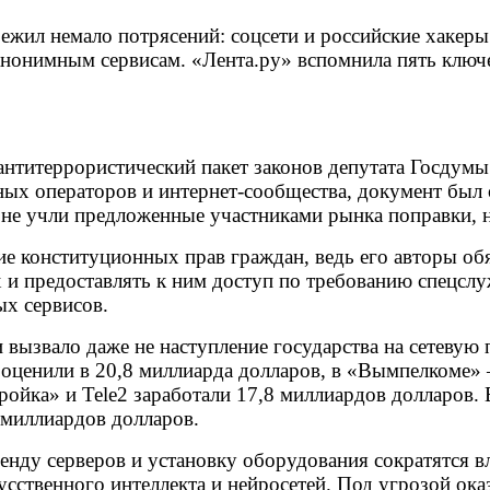
ежил немало потрясений: соцсети и российские хакер
анонимным сервисам. «Лента.ру» вспомнила пять ключ
нтитеррористический пакет законов депутата Госдум
ых операторов и интернет-сообщества, документ был о
 не учли предложенные участниками рынка поправки, 
е конституционных прав граждан, ведь его авторы обя
х и предоставлять к ним доступ по требованию спецслу
х сервисов.
вызвало даже не наступление государства на сетевую 
 оценили в 20,8 миллиарда долларов, в «Вымпелкоме»
ройка» и Tele2 заработали 17,8 миллиардов долларов. 
 миллиардов долларов.
ренду серверов и установку оборудования сократятся 
кусственного интеллекта и нейросетей. Под угрозой ок