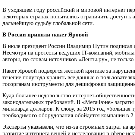
В уходящем году российский и мировой интернет пер
некоторых странах попытались ограничить доступ к 
дальнейшую судьбу глобальной сети.
В России приняли пакет Яровой
В июле президент России Владимир Путин подписал а
Несмотря на протесты ведущих IT-компаний, мобильн
авторы, по словам источников «Ленты.ру», не только
Пакет Яровой подвергся жесткой критике за нарушени
течение полугода хранить все данные о пользователя
госорганам инструменты для дешифровки защищенны
Куда большее недовольство интернет-общественности 
законодательных требований. В «МегаФоне» затраты
миллиарда долларов. К слову, за 2015 год «большая т
необходимого оборудования обойдется компании в 2
Эксперты указывали, что из-за огромных затрат на а
развитие интернета вещей и исследования в сфере ис