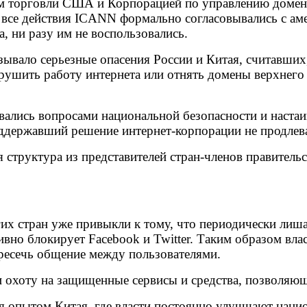
ом торговли США и Корпорацией по управлению доме
а все действия ICANN формально согласовывались с ам
, ни разу им не воспользовались.
ало серьезные опасения России и Китая, считавших, 
ушить работу интернета или отнять домены верхнего 
лись вопросами национальной безопасности и настаи
державший решение интернет-корпорации не продлеват
я структура из представителей стран-членов правител
их стран уже привыкли к тому, что периодически лиша
вно блокирует Facebook и Twitter. Таким образом вл
ресечь общение между пользователями.
и охоту на защищенные сервисы и средства, позволяю
я опытом Китая, где власти постоянно улучшают наци