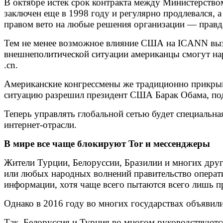
В октябре истек срок контракта между Министерств
заключен еще в 1998 году и регулярно продлевался, 
правом вето на любые решения организации — правда
Тем не менее возможное влияние США на ICANN вызыв
внешнеполитической ситуации американцы смогут нар
.cn.
Американские конгрессмены же традиционно прикрыва
ситуацию разрешил президент США Барак Обама, под
Теперь управлять глобальной сетью будет специальна
интернет-отрасли.
В мире все чаще блокируют Tor и мессенджеры
Жители Турции, Белоруссии, Бразилии и многих друг
или любых народных волнений правительство операти
информации, хотя чаще всего пытаются всего лишь п
Однако в 2016 году во многих государствах объявил
Так, Белоруссия и Турция во многом руководствуютс