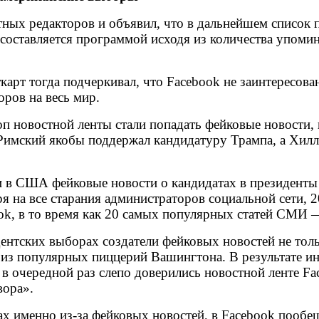
тных редакторов и объявил, что в дальнейшем список
 составляется программой исходя из количества упомин
арт тогда подчеркивал, что Facebook не заинтересова
ров на весь мир.
 топ новостной ленты стали попадать фейковые новости
 Римский якобы поддержал кандидатуру Трампа, а Хил
и в США фейковые новости о кандидатах в президенты
я на все старания администраторов социальной сети, 
ook, в то время как 20 самых популярных статей СМИ
ентских выборах создатели фейковых новостей не толь
 из популярных пиццерий Вашингтона. В результате ин
в очередной раз слепо доверились новостной ленте Fa
вора».
ах именно из-за фейковых новостей, в Facebook пообе