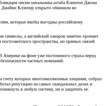
убликация писем начальника штаба Клинтон Джона
ША Джеймс Клэппер открыто обвинили во
 целям, которые якобы выгодны российскому
е символы, а английский хакеров заметно хромает.
постсоветского пространства, но прямых связей
 В Америке на фоне уже постоянного страха перед
безопасности частных компаний.
на счету которых многомиллионные хищения, собрал
ботал репутацию на самых скандальных делах и
роникнуть в любую систему, но и защитить ее.