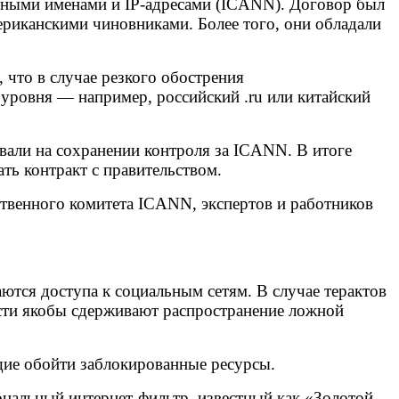
нными именами и IP-адресами (ICANN). Договор был
ериканскими чиновниками. Более того, они обладали
что в случае резкого обострения
уровня — например, российский .ru или китайский
вали на сохранении контроля за ICANN. В итоге
ь контракт с правительством.
ьственного комитета ICANN, экспертов и работников
ются доступа к социальным сетям. В случае терактов
асти якобы сдерживают распространение ложной
щие обойти заблокированные ресурсы.
ональный интернет-фильтр, известный как «Золотой