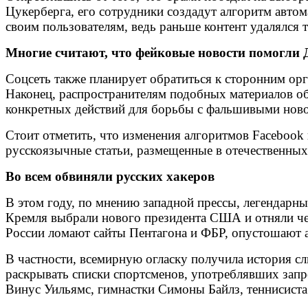
Цукерберга, его сотрудники создадут алгоритм авто
своим пользователям, ведь раньше контент удалялся т
Многие считают, что фейковые новости помогли 
Соцсеть также планирует обратиться к сторонним ор
Наконец, распространителям подобных материалов об
конкретных действий для борьбы с фальшивыми ново
Стоит отметить, что изменения алгоритмов Facebook 
русскоязычные статьи, размещенные в отечественны
Во всем обвиняли русских хакеров
В этом году, по мнению западной прессы, легендарн
Кремля выбрали нового президента США и отняли че
России ломают сайты Пентагона и ФБР, опустошают а
В частности, всемирную огласку получила история с
раскрывать списки спортсменов, употреблявших запр
Винус Уильямс, гимнастки Симоны Байлз, теннисиста