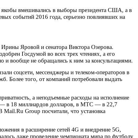
ы якобы вмешивались в выборы президента США, а в
евых событий 2016 года, серьезно повлиявших на
ы Ирины Яровой и сенатора Виктора Озерова.
добрен Госдумой во всех трех чтениях, а его
но и вообще не обращались к ним за консультациями.
зали соцсети, мессенджеры и телеком-операторов в
жб. Более того, от компаний потребовали выдать
приватность, а неподъемные расходы на исполнение
 — в 18 миллиардов долларов, в МТС — в 22,7
В Mail.Ru Group посчитали, что установка
вложения в расширение сетей 4G и внедрение 5G,
азалось даже проведение чемпионата мира по футболу