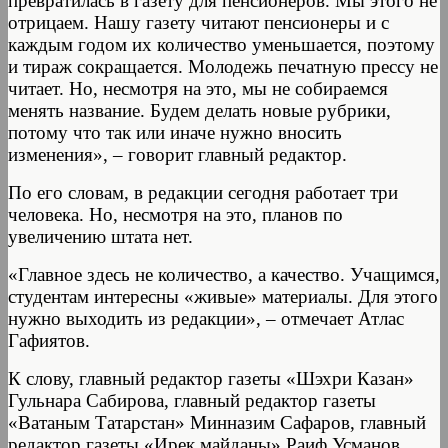
превратилась в газету для пенсионеров. Мы этого не
отрицаем. Нашу газету читают пенсионеры и с
каждым годом их количество уменьшается, поэтому
и тираж сокращается. Молодежь печатную прессу не
читает. Но, несмотря на это, мы не собираемся
менять название. Будем делать новые рубрики,
потому что так или иначе нужно вносить
изменения», – говорит главный редактор.
По его словам, в редакции сегодня работает три
человека. Но, несмотря на это, планов по
увеличению штата нет.
«Главное здесь не количество, а качество. Учащимся,
студентам интересны «живые» материалы. Для этого
нужно выходить из редакции», – отмечает Атлас
Гафиятов.
К слову, главный редактор газеты «Шэхри Казан»
Гульнара Сабирова, главный редактор газеты
«Ватаным Татарстан» Минназим Сафаров, главный
редактор газеты «Ирек майданы» Раиф Усманов,