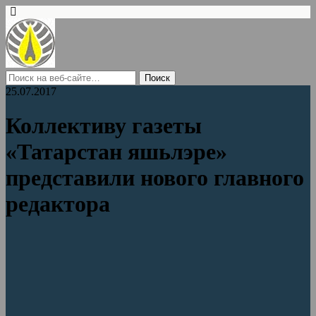
25.07.2017
Коллективу газеты
«Татарстан яшьлэре»
представили нового главного
редактора