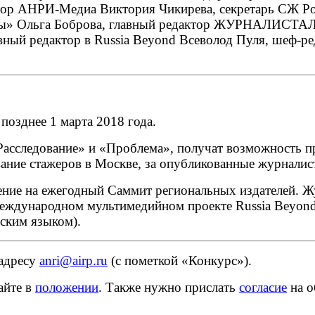
тор АНРИ-Медиа Виктория Чикирева, секретарь СЖ Ро
еты» Ольга Боброва, главный редактор ЖУРНАЛИСТАЛю
вный редактор в Russia Beyond Всеволод Пуля, шеф-ре
позднее 1 марта 2018 года.
Расследование» и «Проблема», получат возможность п
вание стажеров в Москве, за опубликованные журналис
ние на ежегодный Саммит региональных издателей. Ж
международном мультимедийном проекте Russia Beyond
йским языком).
адресу
anri@airp.ru
(с пометкой «Конкурс»).
айте в
положении
.
Также нужно прислать
согласие
на 