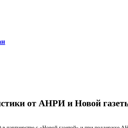
ан
истики от АНРИ и Новой газет
 в партнерстве с «Новой газетой» и при поддержке А