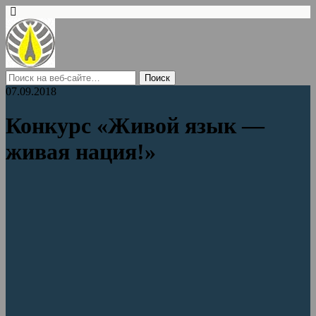
07.09.2018
Конкурс «Живой язык —
живая нация!»