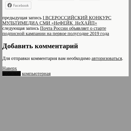
Facebook
предыдущая запись
I ВСЕРОССИЙСКИЙ КОНКУРС
МУЛЬТИМЕДИА СМИ «НеФЕЙК_НеХАЙП»
следующая запись
Почта России объявляет о старте
подписной кампании на первое полугодие 2019 года
Добавить комментарий
Для отправки комментария вам необходимо
авторизоваться
.
Наверх
мобильн.
компьютерная