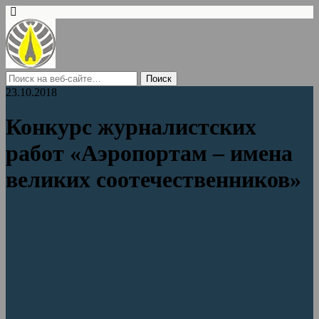
23.10.2018
Конкурс журналистских
работ «Аэропортам – имена
великих соотечественников»