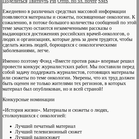
Поделиться
Твитнуть
Pin
Отпр. по эл. почте
SMS
Ежедневно в различных средствах массовой информации
появляются материалы и сюжеты, посвященные онкологии. К
сожалению, в потоке большого количества сообщений по этой
теме зачастую остаются незамеченными рассказы о
выдающихся достижениях российских врачей-онкологов, о
людях и организациях, которые день за днем трудятся, чтобы
сделать жизнь людей, борющихся с онкологическими
заболеваниями, легче.
Именно поэтому Фонд «Вместе против рака» впервые решил
провести конкурс журналистских работ. Мы поставили перед
собой задачу поддержать журналистов, готовящих материалы
или сюжеты по теме онкологии. Уверены, что их труд должен
быть оценен не только жителями тех регионов, в которых
материал был опубликован, но и всей страной!
Конкурсные номинации
«История жизни». Материалы и сюжеты о людях,
столкнувшихся с онкологией:
Лучший печатный материал
Лучший телевизионный сюжет
Лучший радиосюжет