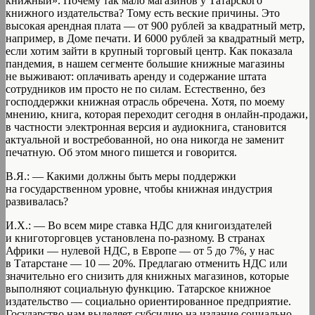
книжный». Почему так мало магазинов у Татарского
книжного издательства? Тому есть веские причины. Это
высокая арендная плата — от 900 рублей за квадратный метр,
например, в Доме печати. И 6000 рублей за квадратный метр,
если хотим зайти в крупный торговый центр. Как показала
пандемия, в нашем сегменте большие книжные магазины
не выживают: оплачивать аренду и содержание штата
сотрудников им просто не по силам. Естественно, без
господдержки книжная отрасль обречена. Хотя, по моему
мнению, книга, которая переходит сегодня в онлайн-продажи,
в частности электронная версия и аудиокнига, становится
актуальной и востребованной, но она никогда не заменит
печатную. Об этом много пишется и говорится.
В.Я.: — Какими должны быть меры поддержки
на государственном уровне, чтобы книжная индустрия
развивалась?
И.Х.: — Во всем мире ставка НДС для книгоиздателей
и книготорговцев установлена по-разному. В странах
Африки — нулевой НДС, в Европе — от 5 до 7%, у нас
в Татарстане — 10 — 20%. Предлагаю отменить НДС или
значительно его снизить для книжных магазинов, которые
выполняют социальную функцию. Татарское книжное
издательство — социально ориентированное предприятие.
Государство нам выделяет субсидию на издание социально