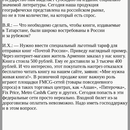
значимой литературы. Сегодня наша продукция
географически представлена на российском рынке,
но не в том количестве, на который есть спрос.
В.Я.: — Что необходимо сделать, чтобы книги, издаваемые
в Татарстане, были широко востребованы в России
и за рубежом?
И.Х.: — Нужно ввести специальный льготный тариф для
отправки книг «Почтой России». Приведу наглядный пример.
Через интернет-магазин житель Армении заказал у нас книгу.
Книга стоила 500 рублей. Ему ее доставили за 3 тысячи 400
рублей. И что интересно, этот покупатель наотрез отказался
бесплатно читать книгу на нашем сайте, заявив: «Мне нужна
живая книга!». В розничной продаже книг важную роль
играют площадки FMCG-сетей (товары повседневного
спроса) в таких торговых центрах, как «Ашан», «Пятерочка»,
Fix Price, Metro Cash& Carry и других. Сегодня попасть в эти
федеральные сети просто нереально. Входной билет из-за
дороговизны оплатить невозможно. Надо иметь господдержку
и в этом вопросе.