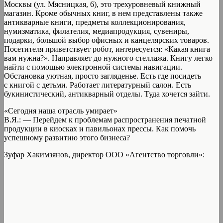
Москвы (ул. Мясницкая, 6), это трехуровневый книжный
магазин. Кроме обычных книг, в нем представлены также
антикварные книги, предметы коллекционирования,
нумизматика, филателия, медиапродукция, сувениры,
подарки, большой выбор офисных и канцелярских товаров.
Посетителя приветствует робот, интересуется: «Какая книга
вам нужна?». Направляет до нужного стеллажа. Книгу легко
найти с помощью электронной системы навигации.
Обстановка уютная, просто загляденье. Есть где посидеть
с книгой с детьми. Работает литературный салон. Есть
букинистический, антикварный отделы. Туда хочется зайти.
«Сегодня наша отрасль умирает»
В.Я.: — Перейдем к проблемам распространения печатной
продукции в киосках и павильонах прессы. Как помочь
успешному развитию этого бизнеса?
Зуфар Хакимзянов, директор ООО «Агентство торговли»: