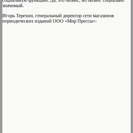
социальную функцию. Да, это бизнес, но бизнес социально
значимый.
Игорь Терехин, генеральный директор сети магазинов
периодических изданий ООО «Мир Прессы»: