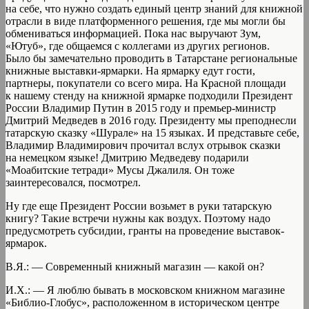
на себе, что нужно создать единый центр знаний для книжной
отрасли в виде платформенного решения, где мы могли бы
обмениваться информацией. Пока нас выручают Зум,
«Ютуб», где общаемся с коллегами из других регионов.
Было бы замечательно проводить в Татарстане региональные
книжные выставки-ярмарки. На ярмарку едут гости,
партнеры, покупатели со всего мира. На Красной площади
к нашему стенду на книжной ярмарке подходили Президент
России Владимир Путин в 2015 году и премьер-министр
Дмитрий Медведев в 2016 году. Президенту мы преподнесли
татарскую сказку «Шурале» на 15 языках. И представьте себе,
Владимир Владимирович прочитал вслух отрывок сказки
на немецком языке! Дмитрию Медведеву подарили
«Моабитские тетради» Мусы Джалиля. Он тоже
заинтересовался, посмотрел.
Ну где еще Президент России возьмет в руки татарскую
книгу? Такие встречи нужны как воздух. Поэтому надо
предусмотреть субсидии, гранты на проведение выставок-
ярмарок.
В.Я.: — Современный книжный магазин — какой он?
И.Х.: — Я люблю бывать в московском книжном магазине
«Библио-Глобус», расположенном в историческом центре