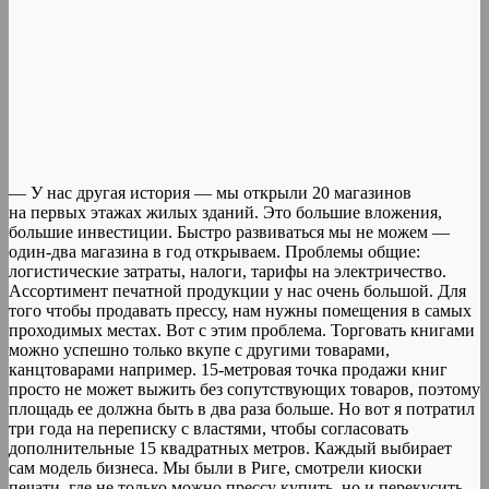
— У нас другая история — мы открыли 20 магазинов
на первых этажах жилых зданий. Это большие вложения,
большие инвестиции. Быстро развиваться мы не можем —
один-два магазина в год открываем. Проблемы общие:
логистические затраты, налоги, тарифы на электричество.
Ассортимент печатной продукции у нас очень большой. Для
того чтобы продавать прессу, нам нужны помещения в самых
проходимых местах. Вот с этим проблема. Торговать книгами
можно успешно только вкупе с другими товарами,
канцтоварами например. 15-метровая точка продажи книг
просто не может выжить без сопутствующих товаров, поэтому
площадь ее должна быть в два раза больше. Но вот я потратил
три года на переписку с властями, чтобы согласовать
дополнительные 15 квадратных метров. Каждый выбирает
сам модель бизнеса. Мы были в Риге, смотрели киоски
печати, где не только можно прессу купить, но и перекусить.