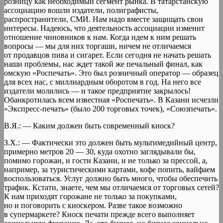
розницу как необходимый сегмент рынка. В татарстанскую
ассоциацию вошли издатели, полиграфисты,
распространители, СМИ. Нам надо вместе защищать свои
интересы. Надеюсь, что деятельность ассоциации изменит
отношение чиновников к нам. Когда идем к ним решать
вопросы — мы для них торгаши, ничем не отличаемся
от продавцов пива и сигарет. Если сегодня не начать решать
наши проблемы, нас ждет такой же печальный финал, как
омскую «Роспечать». Это был розничный оператор — образец
для всех нас, с миллиардным оборотом в год. На него все
издатели молились — и такое предприятие закрылось!
Обанкротилась всем известная «Роспечать». В Казани исчезли
«Экспресс-печать» (было 200 торговых точек), «Союзпечать».
В.Я.: — Каким должен быть современный киоск?
З.Х.: — Фактически это должен быть мультимедийный центр,
примерно метров 20 — 30, куда охотно заглядывали бы,
помимо горожан, и гости Казани, и не только за прессой, а,
например, за туристическими картами, кофе попить, вайфаем
воспользоваться. Услуг должно быть много, чтобы обеспечить
трафик. Кстати, знаете, чем мы отличаемся от торговых сетей?
К нам приходят горожане не только за покупками,
но и поговорить с киоскером. Разве такое возможно
в супермаркете? Киоск печати прежде всего выполняет