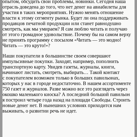
опытом, обсудить свои проблемы, новинки. Сегодня наша
отрасль доведена до того, что нет денег на авиабилеты для
участия в таких мероприятиях. Нужно менять отношение
власти к этому сегменту рынка. Будет ли она поддерживать
продавцов печатной продукции или станет равнодушно
смотреть, как мы умираем? Я сам люблю читать и получаю
от этого громадное удовольствие. Почему бы на самом верху
не принять программу с посылом «Читать — это модно!
Читать — это круто!»?
Наши покупатели в большинстве своем совершают
импульсивные покупки. Заходят, например, пополнить
транспортную карту. Увидев газеты, журналы, книги,
начинают листать, смотреть, выбирать… Такой контакт
с покупателем возможен только в больших павильонах,
которых у нас в городе недостаточно. В нашем ассортименте
750 газет и журналов. Разве можно все это разглядеть через
окошко маленького киоска? А последний большой павильон
я построил четыре года назад на площади Свободы. Строить
новые денег нет. В нынешних условиях приходится нам
выживать, о развитии речь не идет.