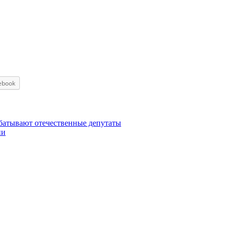
ebook
батывают отечественные депутаты
ни