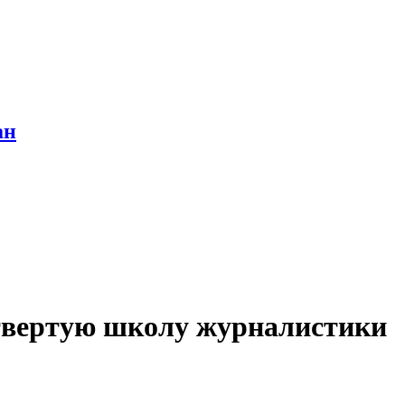
ан
етвертую школу журналистики