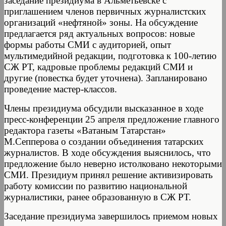
заседание президиума в Альметьевске с
приглашением членов первичных журналистских
организаций «нефтяной» зоны. На обсуждение
предлагается ряд актуальных вопросов: новые
формы работы СМИ с аудиторией, опыт
мультимедийной редакции, подготовка к 100-летию
СЖ РТ, кадровые проблемы редакций СМИ и
другие (повестка будет уточнена). Запланировано
проведение мастер-классов.
Члены президиума обсудили высказанное в ходе
пресс-конференции 25 апреля предложение главного
редактора газеты «Ватаным Татарстан»
М.Сепперова о создании объединения татарских
журналистов. В ходе обсуждения выяснилось, что
предложение было неверно истолковано некоторыми
СМИ. Президиум принял решение активизировать
работу комиссии по развитию национальной
журналистики, ранее образованную в СЖ РТ.
Заседание президиума завершилось приемом новых