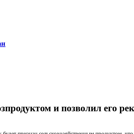
ан
озпродуктом и позволил его ре
ок будет признан сельскохозяйственным продуктом, что