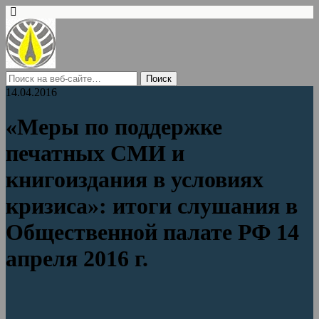
14.04.2016
«Меры по поддержке
печатных СМИ и
книгоиздания в условиях
кризиса»: итоги слушания в
Общественной палате РФ 14
апреля 2016 г.