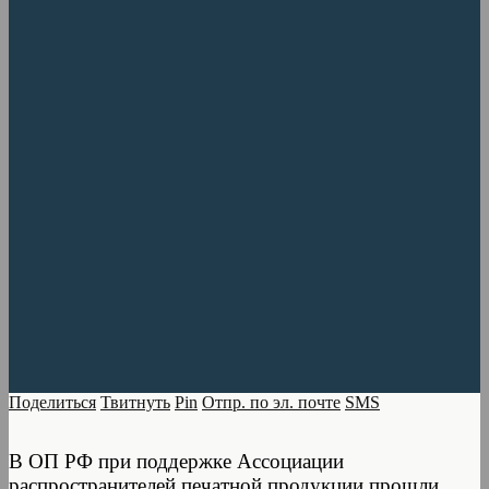
Поделиться
Твитнуть
Pin
Отпр. по эл. почте
SMS
В ОП РФ при поддержке Ассоциации
распространителей печатной продукции прошли