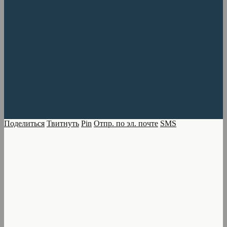
Поделиться
Твитнуть
Pin
Отпр. по эл. почте
SMS