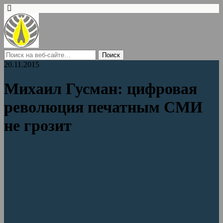
20.11.2015
Михаил Гусман: цифровая
революция печатным СМИ
не грозит