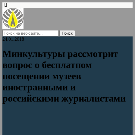
24.01.2018
Минкультуры рассмотрит
вопрос о бесплатном
посещении музеев
иностранными и
российскими журналистами