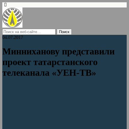
04.07.2017
Минниханову представили
проект татарстанского
телеканала «УЕН-ТВ»