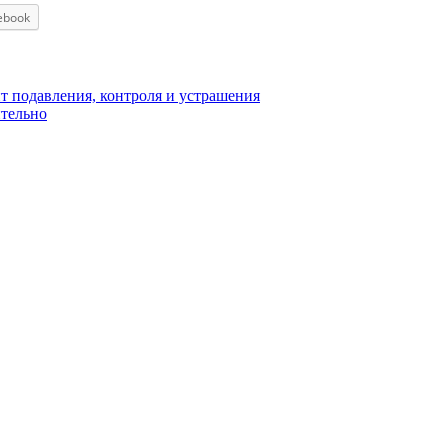
ebook
 подавления, контроля и устрашения
ительно