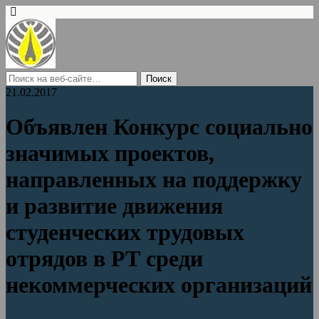
21.02.2017
Объявлен Конкурс социально
значимых проектов,
направленных на поддержку
и развитие движения
студенческих трудовых
отрядов в РТ среди
некоммерческих организаций