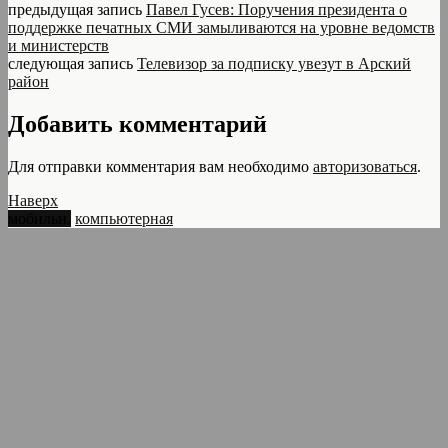
предыдущая запись
Павел Гусев: Поручения президента о
поддержке печатных СМИ замыливаются на уровне ведомств
и министерств
следующая запись
Телевизор за подписку увезут в Арский
район
Добавить комментарий
Для отправки комментария вам необходимо
авторизоваться
.
Наверх
мобильн.
компьютерная