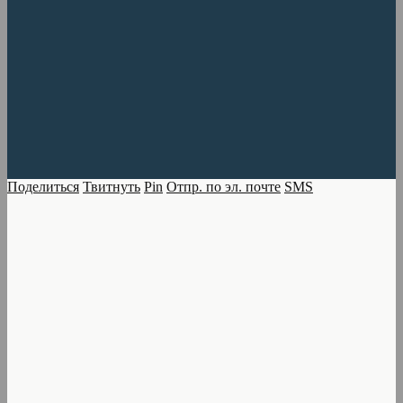
Поделиться
Твитнуть
Pin
Отпр. по эл. почте
SMS