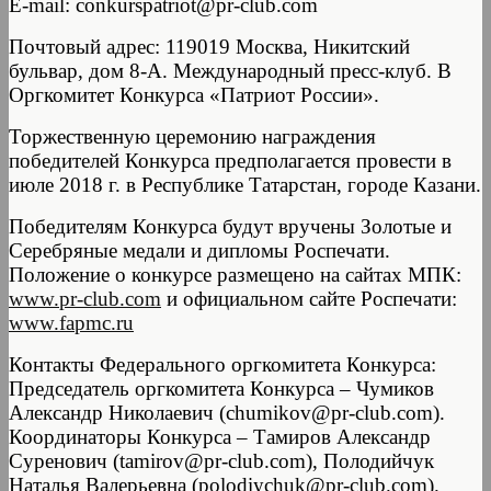
E-mail: conkurspatriot@pr-club.com
Почтовый адрес: 119019 Москва, Никитский
бульвар, дом 8-А. Международный пресс-клуб. В
Оргкомитет Конкурса «Патриот России».
Торжественную церемонию награждения
победителей Конкурса предполагается провести в
июле 2018 г. в Республике Татарстан, городе Казани.
Победителям Конкурса будут вручены Золотые и
Серебряные медали и дипломы Роспечати.
Положение о конкурсе размещено на сайтах МПК:
www.pr-club.com
и официальном сайте Роспечати:
www.fapmc.ru
Контакты Федерального оргкомитета Конкурса:
Председатель оргкомитета Конкурса – Чумиков
Александр Николаевич (chumikov@pr-club.com).
Координаторы Конкурса – Тамиров Александр
Суренович (tamirov@pr-club.com), Полодийчук
Наталья Валерьевна (polodiychuk@pr-club.com).