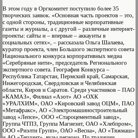
В этом году в Оргкомитет поступило более 35
творческих заявок. «Основная часть проектов – это,
с одной стороны, традиционные корпоративные
газеты и журналы, а с другой – различные интернет-
проекты: сайты и – впервые – аккаунты в
социальных сетях», – рассказала Ольга Шалаева,
куратор проекта, член Большого экспертного совета
Национального конкурса корпоративных медиа
«Серебряные нити», председатель Регионального
экспертного совета. География Конкурса –
Республика Татарстан, Пермский край, Самарская,
Нижегородская, Свердловская и Челябинская
области, Киров и Саратов. Среди участников – ПАО
«КАМАЗ», Филиал «Азот» АО «ОХК
«УРАЛХИМ», ОАО «Кировский завод ОЦМ», ПАО
«Метафракс», АО «Электромашиностроительный
завод «Лепсе», ООО «Староцементный завод»,
Группа ЧТПЗ, Группа Магнезит, ОАО «Хлебпром»,
ООО «Риэлти Групп», ОАО «Весна», АО «Тяжмаш»
и АО «Теплант», вузы региона. По традиции