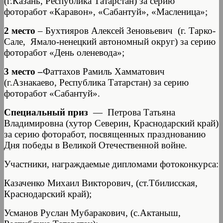
(г.Казань, Республика Татарстан) за серию
фоторабот «Каравон», «Сабантуй», «Масленица»;
2
место
– Бухтияров Алексей Зеновьевич (г. Тарко-
Сале, Ямало-ненецкий автономный округ) за серию
фоторабот «День оленевода»;
3
место –
Фаттахов Рамиль Хамматович
(г.Азнакаево, Республика Татарстан) за серию
фоторабот «Сабантуй».
Cпециальный приз
— Петрова Татьяна
Владимировна (хутор Северин, Краснодарский край)
за серию фоторабот, посвященных празднованию
Дня победы в Великой Отечественной войне.
Участники, награждаемые дипломами фотоконкурса:
Казаченко Михаил Викторович, (ст.Тбилисская,
Краснодарский край);
Усманов Руслан Мубаракович, (с.Актаныш,