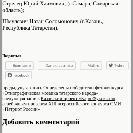
Стрелец Юрий Хаимович, (г.Самара, Самарская
область);
Шмулевич Натан Соломонович (г.Казань,
Республика Татарстан).
Поделиться:
Вконтакте
Одноклассники
Mail.ru
Twitter
Facebook
предыдущая запись
Определены победители фотоконкурса
«Этнографическая мозаика татарского народа»
следующая запись
Казанский проект «Карл Фукс» стал
серебряным призером XIII всероссийского конкурса СМИ
«Патриот России»
Добавить комментарий